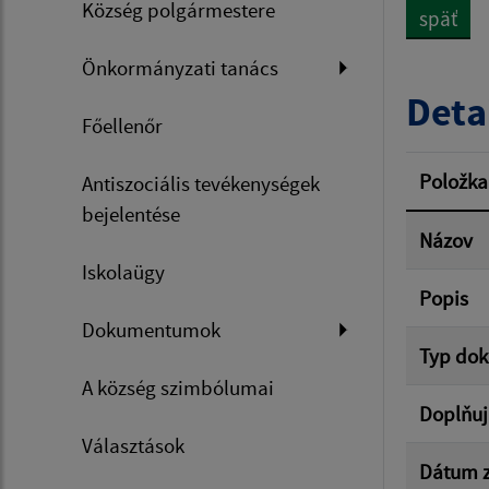
Község polgármestere
späť
Dátum 
Önkormányzati tanács
Deta
Főellenőr
Filtr
Položka
Antiszociális tevékenységek
bejelentése
Názov
Iskolaügy
Popis
Dokumentumok
Typ do
A község szimbólumai
Doplňuj
Választások
Dátum z