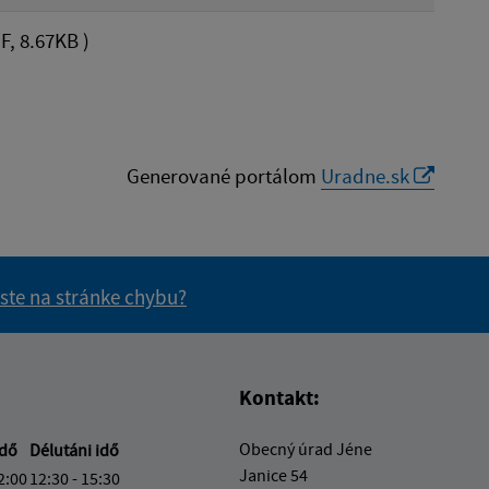
F, 8.67KB )
Generované portálom
Uradne.sk
 ste na stránke chybu?
vás užitočné?
e pre vás užitočné?
Kontakt:
Obecný úrad Jéne
idő
Délutáni idő
Janice 54
2:00
12:30 - 15:30