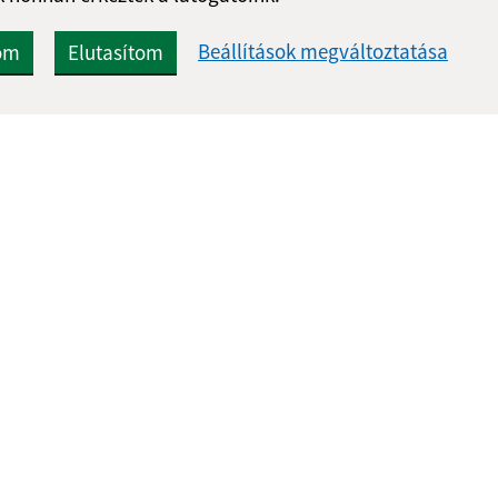
Beállítások megváltoztatása
om
Elutasítom
Gyors linkek:
Frissített
A mi falunk
17.06.2026 1
A település történelme
RSS
Fotóalbum
Iskolaügy