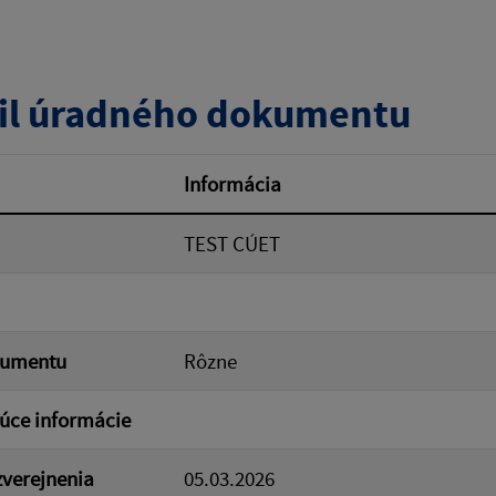
zverejnenia do:
il úradného dokumentu
ovať
Informácia
TEST CÚET
kumentu
Rôzne
úce informácie
verejnenia
05.03.2026