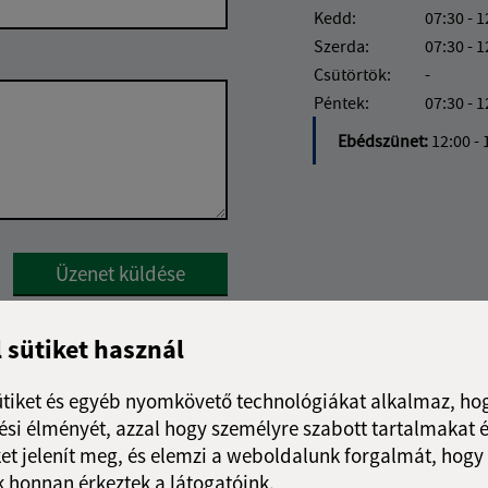
Kedd:
07:30 - 1
Szerda:
07:30 - 1
Csütörtök:
-
Péntek:
07:30 - 1
Ebédszünet:
12:00 - 
Google reCaptcha Response
Üzenet küldése
l sütiket használ
ütiket és egyéb nyomkövető technológiákat alkalmaz, hog
si élményét, azzal hogy személyre szabott tartalmakat é
et jelenít meg, és elemzi a weboldalunk forgalmát, hogy
 honnan érkeztek a látogatóink.