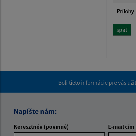
Prílohy
späť
Boli tieto informácie pre vás už
Napíšte nám:
Keresztnév (povinné)
E-mail cím