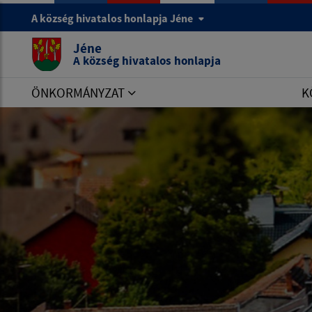
A község hivatalos honlapja Jéne
Jéne
A község hivatalos honlapja
ÖNKORMÁNYZAT
K