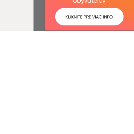
:
Správca obsahu:
6:10 óra.
A tartalomkezelő a falu Jéne.
A
Egységes Tervezési
Kézikönyvvel összhangban
készült Elektronikus
szolgáltatások.