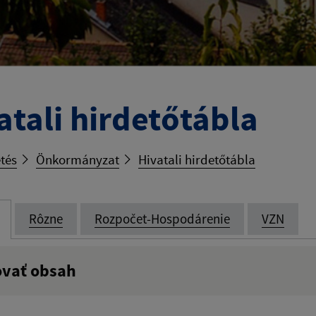
atali hirdetőtábla
tés
Önkormányzat
Hivatali hirdetőtábla
Rôzne
Rozpočet-Hospodárenie
VZN
ovať obsah
:
Popis: