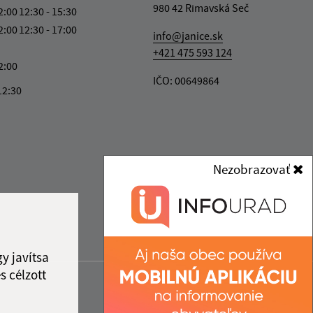
980 42 Rimavská Seč
2:00
12:30 - 15:30
2:00
12:30 - 17:00
info@janice.sk
+421 475 593 124
2:00
IČO: 00649864
12:30
Nezobrazovať
y javítsa
s célzott