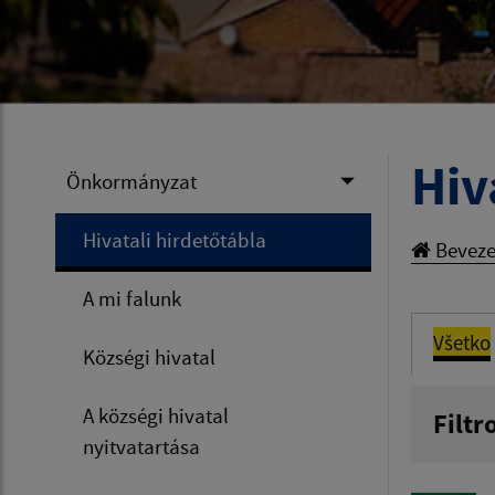
Hiv
Önkormányzat
Hivatali hirdetőtábla
Beveze
A mi falunk
Všetko
Községi hivatal
A községi hivatal
Filtr
nyitvatartása
Názov