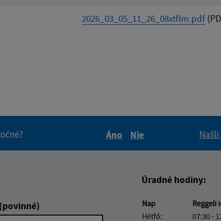
2026_03_05_11_26_08xtfIm.pdf
(PD
itočné?
Našli
Áno
Nie
Boli tieto informácie pre 
Boli tieto informáci
Úradné hodiny:
Nap
Reggeli 
 (povinné)
Hétfő:
07:30 - 1