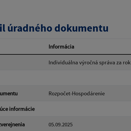
zverejnenia do:
il úradného dokumentu
ovať
Informácia
Individuálna výročná správa za rok
kumentu
Rozpočet-Hospodárenie
úce informácie
verejnenia
05.09.2025