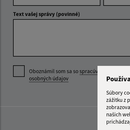
Text vašej správy (povinné)
Oboznámil som sa so
spracúvaním
Použív
osobných údajov
Súbory co
zážitku z
zobrazova
našich we
prichádza