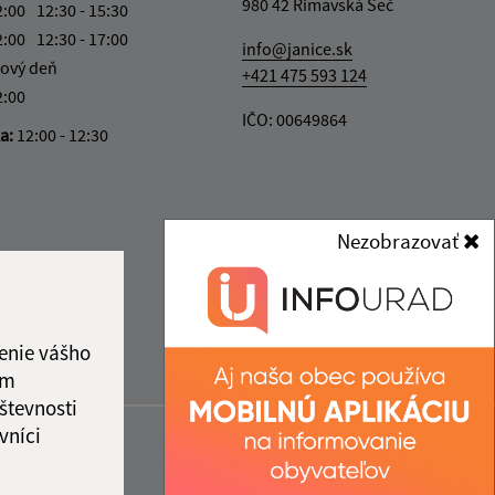
980 42 Rimavská Seč
2:00
12:30 - 15:30
2:00
12:30 - 17:00
info@janice.sk
ový deň
+421 475 593 124
2:00
IČO: 00649864
ka:
12:00 - 12:30
Nezobrazovať
enie vášho
ám
števnosti
vníci