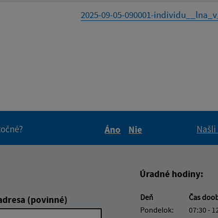
2025-09-05-090001-individu__lna_v_
itočné?
Našli
Áno
Nie
Boli tieto informácie pre 
Boli tieto informáci
Úradné hodiny:
Deň
Čas doo
adresa (povinné)
Pondelok:
07:30 - 1