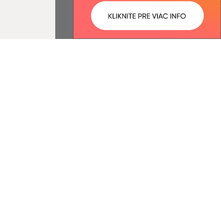
ované:
Správca obsahu:
16:10 hod.
Správca obsahu je Obec Janice.
Vytvorené v súlade s
Jednotným
dizajn manuálom elektronických
služieb.