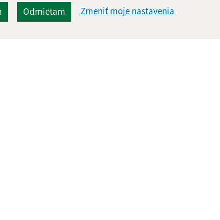
Zmeniť moje nastavenia
m
Odmietam
Rýchle odkazy:
Aktualiz
nku
Naša obec
17.06.2026 
História
RSS
Fotogaléria
Školstvo