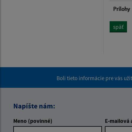
Prílohy
späť
Boli tieto informácie pre vás už
Napíšte nám:
Meno (povinné)
E-mailová 