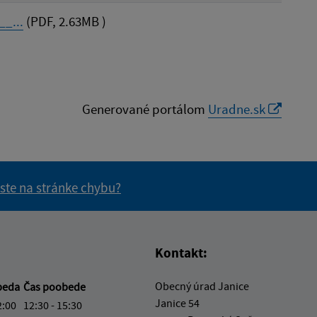
_...
(PDF, 2.63MB )
Generované portálom
Uradne.sk
 ste na stránke chybu?
vás užitočné?
e pre vás užitočné?
Kontakt:
Obecný úrad Janice
beda
Čas poobede
Janice 54
2:00
12:30 - 15:30