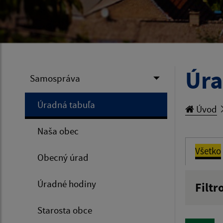
Úra
Samospráva
Úradná tabuľa
Úvod
Naša obec
Všetko
Obecný úrad
Úradné hodiny
Filtr
Názov
Starosta obce