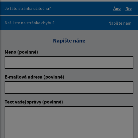
Je táto stránka užitočná?
Áno
Nie
Boli tieto 
Boli 
Našli ste na stránke chybu?
Napíšte nám
Napíšte nám:
Meno (povinné)
E-mailová adresa (povinné)
Text vašej správy (povinné)