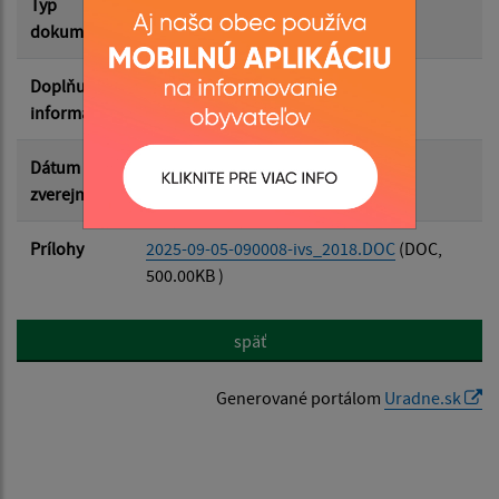
Typ
Rozpočet-Hospodárenie
dokumentu
Doplňujúce
informácie
Dátum
05.09.2025
zverejnenia
Prílohy
2025-09-05-090008-ivs_2018.DOC
(DOC,
500.00KB )
späť
Generované portálom
Uradne.sk