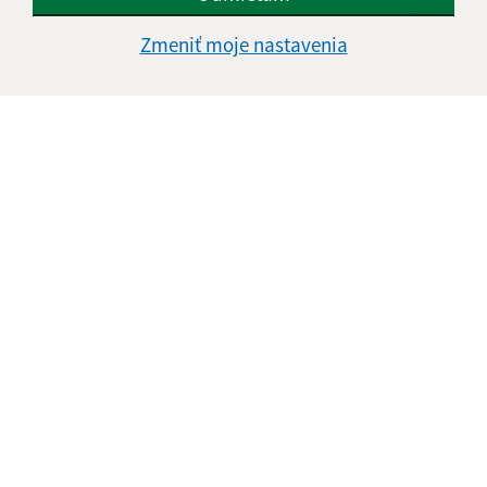
Zmeniť moje nastavenia
Informácie o stránke:
Vyhlásenie o prístupnosti
Autorské práva
Ochrana osobných údajov
Navigácia:
Vytlačiť aktuálnu stránku
Mapa stránok
Cookies
Rýchle odkazy:
Naša obec