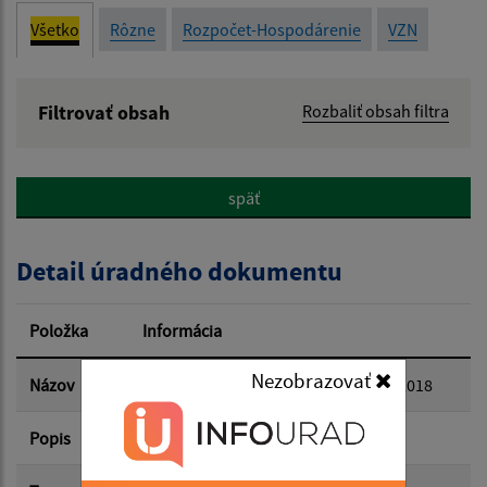
Všetko
Rôzne
Rozpočet-Hospodárenie
VZN
Filtrovať obsah
Rozbaliť obsah filtra
Názov:
späť
Popis:
Detail úradného dokumentu
Dátum zverejnenia od:
Položka
Informácia
Dátum zverejnenia do:
Nezobrazovať
Názov
Individuálna výročná správa za rok 2018
Popis
Filtrovať
Reset