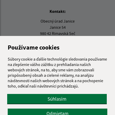
Kontakt:
Obecný úrad Janice
Janice 54
980 42 Rimavská Seč
info@janice.sk
Používame cookies
+421 475 593 124
Súbory cookie a ďalšie technológie sledovania používame
IČO: 00649864
na zlepšenie vášho zážitku z prehliadania našich
webových stránok, na to, aby sme vám zobrazovali
prispôsobený obsah a cielené reklamy, na analýzu
návštevnosti našich webových stránok a na pochopenie
toho, odkiaľ naši návštevníci prichádzajú.
Súhlasím
Odmietam