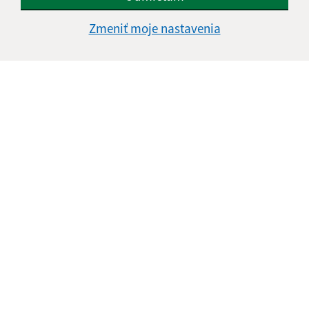
Zmeniť moje nastavenia
Informácie o stránke:
Vyhlásenie o prístupnosti
Autorské práva
Ochrana osobných údajov
Navigácia:
Vytlačiť aktuálnu stránku
Mapa stránok
Cookies
Rýchle odkazy:
Naša obec