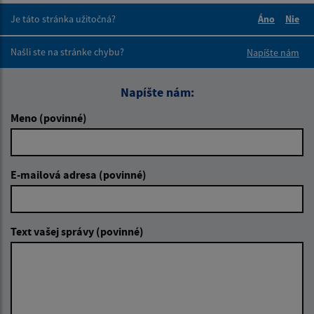
Je táto stránka užitočná?
Áno
Nie
Boli tieto 
Boli 
Našli ste na stránke chybu?
Napíšte nám
Napíšte nám:
Meno (povinné)
E-mailová adresa (povinné)
Text vašej správy (povinné)