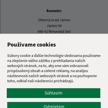
Kontakt:
Obecný úrad Janice
Janice 54
980 42 Rimavská Seč
info@janice.sk
Používame cookies
+421 475 593 124
Súbory cookie a ďalšie technológie sledovania používame
IČO: 00649864
na zlepšenie vášho zážitku z prehliadania našich
webových stránok, na to, aby sme vám zobrazovali
prispôsobený obsah a cielené reklamy, na analýzu
návštevnosti našich webových stránok a na pochopenie
toho, odkiaľ naši návštevníci prichádzajú.
Súhlasím
Odmietam