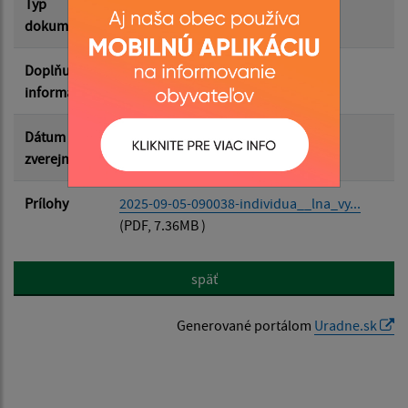
Typ
Rozpočet-Hospodárenie
dokumentu
Doplňujúce
informácie
Dátum
05.09.2025
zverejnenia
Prílohy
2025-09-05-090038-individua__lna_vy...
(PDF, 7.36MB )
späť
Generované portálom
Uradne.sk