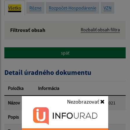
Všetko
Rôzne
Rozpočet-Hospodárenie
VZN
Filtrovať obsah
Rozbaliť obsah filtra
Názov:
späť
Popis:
Detail úradného dokumentu
Dátum zverejnenia od:
Položka
Informácia
Dátum zverejnenia do:
Nezobrazovať
Názov
Individuálna výročná správa za rok 2021
Popis
Filtrovať
Reset