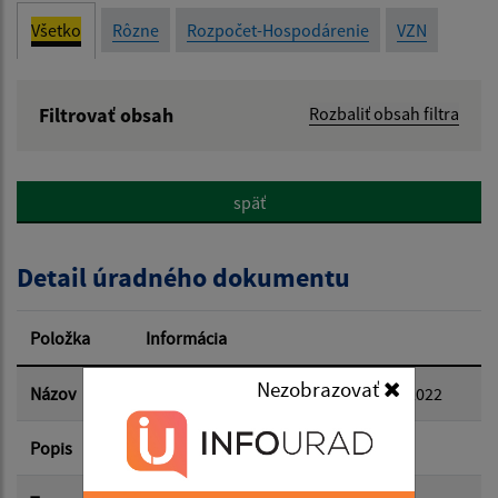
Všetko
Rôzne
Rozpočet-Hospodárenie
VZN
Filtrovať obsah
Rozbaliť obsah filtra
Názov:
späť
Popis:
Detail úradného dokumentu
Dátum zverejnenia od:
Položka
Informácia
Dátum zverejnenia do:
Nezobrazovať
Názov
Individuálna výročná správa za rok 2022
Popis
Filtrovať
Reset