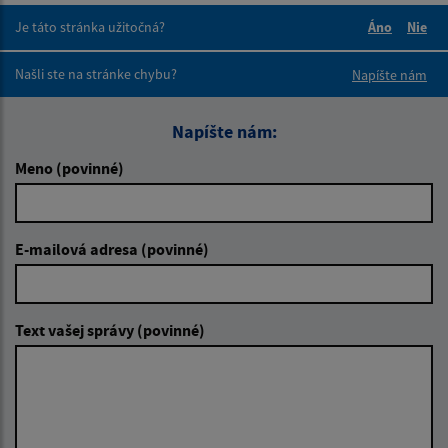
Je táto stránka užitočná?
Áno
Nie
Boli tieto 
Boli 
Našli ste na stránke chybu?
Napíšte nám
Napíšte nám:
Meno (povinné)
E-mailová adresa (povinné)
Text vašej správy (povinné)