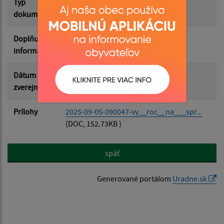
Typ
Rozpočet-Hospodárenie
dokumentu
Doplňujúce
informácie
Dátum
05.09.2025
zverejnenia
Prílohy
2025-09-05-090047-vy__roc__na___spr...
(DOC, 152.73KB )
späť
Generované portálom
Uradne.sk