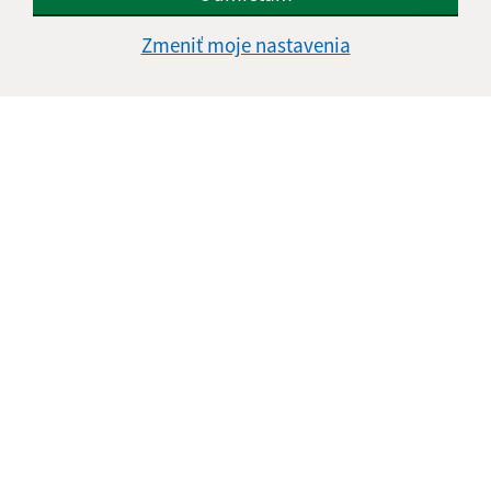
Zmeniť moje nastavenia
Informácie o stránke:
Vyhlásenie o prístupnosti
Autorské práva
Ochrana osobných údajov
Navigácia:
Vytlačiť aktuálnu stránku
Mapa stránok
Cookies
Rýchle odkazy:
Naša obec