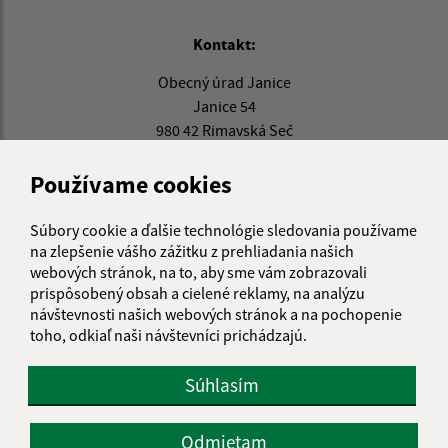
Kontakt:
Obecný úrad Janice
Janice 54
980 42 Rimavská Seč
info@janice.sk
Používame cookies
+421 475 593 124
Súbory cookie a ďalšie technológie sledovania používame
IČO: 00649864
na zlepšenie vášho zážitku z prehliadania našich
webových stránok, na to, aby sme vám zobrazovali
prispôsobený obsah a cielené reklamy, na analýzu
návštevnosti našich webových stránok a na pochopenie
toho, odkiaľ naši návštevníci prichádzajú.
Súhlasím
Odmietam