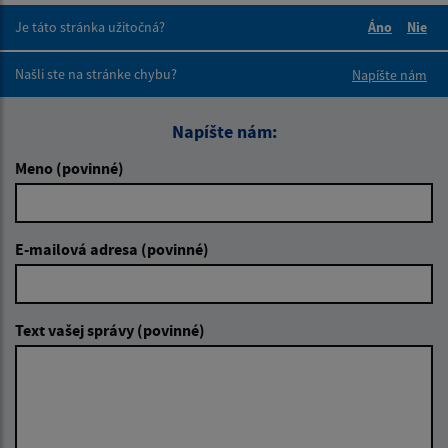
Je táto stránka užitočná?
Áno
Nie
Boli tieto 
Boli 
Našli ste na stránke chybu?
Napíšte nám
Napíšte nám:
Meno (povinné)
E-mailová adresa (povinné)
Text vašej správy (povinné)