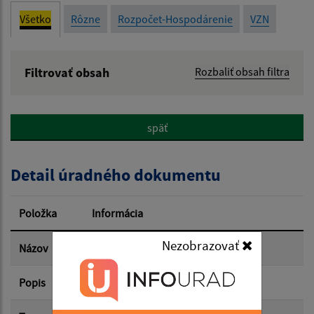
Všetko
Rôzne
Rozpočet-Hospodárenie
VZN
Filtrovať obsah
Rozbaliť obsah filtra
Názov:
späť
Popis:
Detail úradného dokumentu
Dátum zverejnenia od:
Položka
Informácia
Dátum zverejnenia do:
Nezobrazovať
Názov
Záverečný účet 2025 - návrh
Popis
Filtrovať
Reset