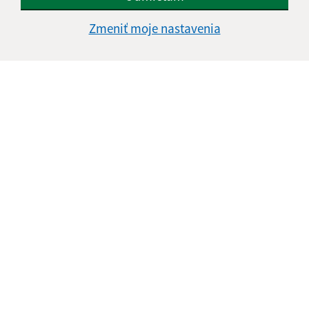
Zmeniť moje nastavenia
Informácie o stránke:
Vyhlásenie o prístupnosti
Autorské práva
Ochrana osobných údajov
Navigácia:
Vytlačiť aktuálnu stránku
Mapa stránok
Cookies
Rýchle odkazy:
Naša obec