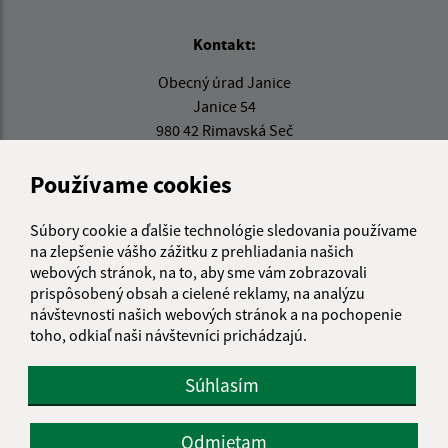
Kontakt:
Obecný úrad Janice
Janice 54
980 42 Rimavská Seč
info@janice.sk
Používame cookies
+421 475 593 124
Súbory cookie a ďalšie technológie sledovania používame
IČO: 00649864
na zlepšenie vášho zážitku z prehliadania našich
webových stránok, na to, aby sme vám zobrazovali
prispôsobený obsah a cielené reklamy, na analýzu
návštevnosti našich webových stránok a na pochopenie
toho, odkiaľ naši návštevníci prichádzajú.
Súhlasím
Odmietam