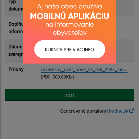
Typ
Rôzne
dokumentu
Doplňujúce
informácie
Dátum
03.06.2026
zverejnenia
Prílohy
zaverecny_ucet_obce_za_rok_2025_jan...
(PDF, 560.69KB )
späť
Generované portálom
Uradne.sk