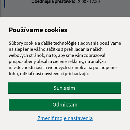
Obedňajšia prestávka:
12:00 - 12:30
Kontakt:
Používame cookies
Obecný úrad Janice
Janice 54
Súbory cookie a ďalšie technológie sledovania používame
980 42 Rimavská Seč
na zlepšenie vášho zážitku z prehliadania našich
webových stránok, na to, aby sme vám zobrazovali
info@janice.sk
prispôsobený obsah a cielené reklamy, na analýzu
+421 475 593 124
návštevnosti našich webových stránok a na pochopenie
toho, odkiaľ naši návštevníci prichádzajú.
IČO: 00649864
Súhlasím
Odmietam
Zmeniť moje nastavenia