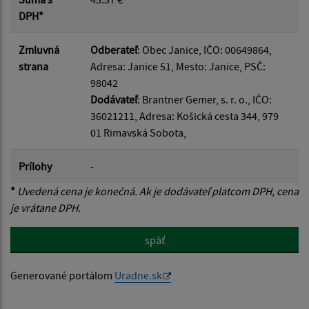
DPH*
Zmluvná
Odberateľ
: Obec Janice, IČO: 00649864,
strana
Adresa: Janice 51, Mesto: Janice, PSČ:
98042
Dodávateľ
: Brantner Gemer, s. r. o., IČO:
36021211, Adresa: Košická cesta 344, 979
01 Rimavská Sobota,
Prílohy
-
*
Uvedená cena je konečná. Ak je dodávateľ platcom DPH, cena
je vrátane DPH.
späť
Generované portálom
Uradne.sk