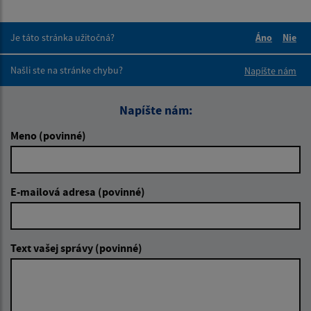
Je táto stránka užitočná?
Áno
Nie
Boli tieto 
Boli 
Našli ste na stránke chybu?
Napíšte nám
Napíšte nám:
Meno (povinné)
E-mailová adresa (povinné)
Text vašej správy (povinné)