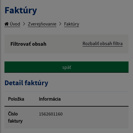
Faktúry
Úvod
Zverejňovanie
Faktúry
Filtrovať obsah
Rozbaliť obsah filtra
Hľadaný výraz:
späť
Hľadať v:
Detail faktúry
Typ dátumu:
Položka
Informácia
Dátum od:
Číslo
1562601160
faktury