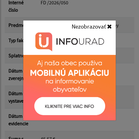
Dátum do:
Interné
FD /2026/050
číslo
Suma od:
Predmet
Vývoz TKO, prenájom zbernej nádoby
Nezobrazovať
Typ faktúry
dodávateľská
Suma do:
Splatnosť
24.04.2026
Dátum
12.05.2026
Filtrovať
Reset
zverejnenia
Dátum
10.04.2026
vystavenia
Dátum
31.03.2026
evidencie
Suma s
45.57 €