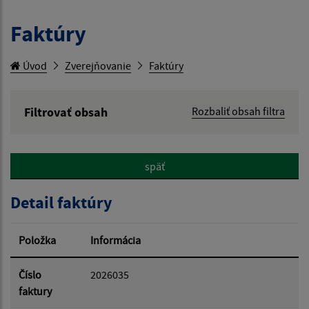
Faktúry
Úvod
Zverejňovanie
Faktúry
Filtrovať obsah
Rozbaliť obsah filtra
Hľadaný výraz:
späť
Hľadať v:
Detail faktúry
Typ dátumu:
Položka
Informácia
Dátum od:
Číslo
2026035
faktury