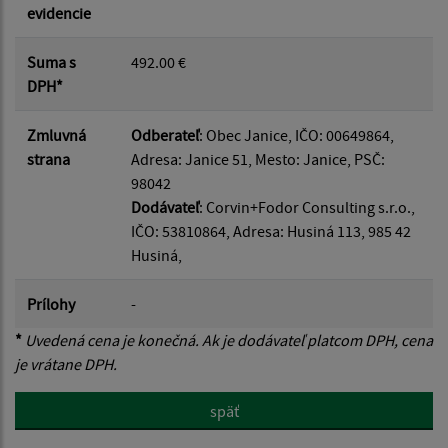
evidencie
Suma s
492.00 €
DPH*
Zmluvná
Odberateľ
: Obec Janice, IČO: 00649864,
strana
Adresa: Janice 51, Mesto: Janice, PSČ:
98042
Dodávateľ
: Corvin+Fodor Consulting s.r.o.,
IČO: 53810864, Adresa: Husiná 113, 985 42
Husiná,
Prílohy
-
*
Uvedená cena je konečná. Ak je dodávateľ platcom DPH, cena
je vrátane DPH.
späť