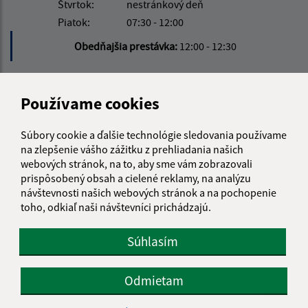
Štvrtok:
nestránkový deň
Piatok:
07:30 - 12:00
Obedňajšia prestávka:
12:00 - 12:30
Kontakt:
Používame cookies
Obecný úrad Janice
Janice 54
Súbory cookie a ďalšie technológie sledovania používame
na zlepšenie vášho zážitku z prehliadania našich
980 42 Rimavská Seč
webových stránok, na to, aby sme vám zobrazovali
prispôsobený obsah a cielené reklamy, na analýzu
info@janice.sk
návštevnosti našich webových stránok a na pochopenie
+421 475 593 124
toho, odkiaľ naši návštevníci prichádzajú.
IČO: 00649864
Súhlasím
Odmietam