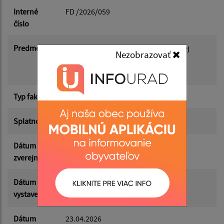
Dátum do:
Interné
FD /2026/059
číslo
Suma od:
Predmet
Spracovanie prípravnej a projektovej
Nezobrazovať
dokumentácie pre stavbu Sociálne
nájomné bývanie v obci Janice
Suma do:
Typ faktúry
dodávateľská
Splatnosť
03.05.2026
Filtrovať
Reset
Dátum
12.05.2026
zverejnenia
Dátum
23.04.2026
vystavenia
Dátum
23.04.2026