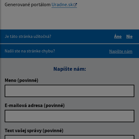
Generované portálom
Uradne.sk
Je táto stránka užitočná?
Áno
Nie
Boli tieto 
Boli 
Našli ste na stránke chybu?
Napíšte nám
Napíšte nám:
Meno (povinné)
E-mailová adresa (povinné)
Text vašej správy (povinné)