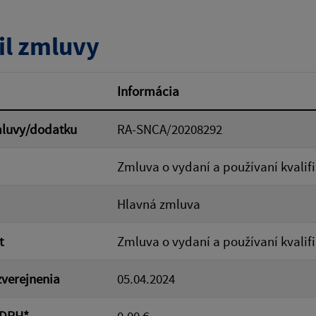
tumu:
Dátum od:
il zmluvy
od:
Suma do:
Informácia
mluvy/dodatku
RA-SNCA/20208292
ovať
Zmluva o vydaní a používaní kvalifi
Hlavná zmluva
t
Zmluva o vydaní a používaní kvalifi
verejnenia
05.04.2024
 DPH*
0.00 €