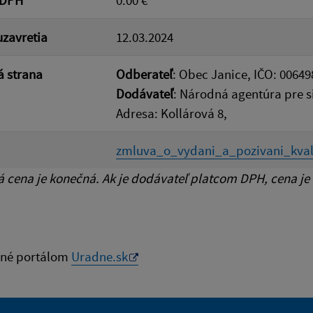
zavretia
12.03.2024
 strana
Odberateľ
: Obec Janice, IČO: 00649
Dodávateľ
: Národná agentúra pre si
Adresa: Kollárová 8,
zmluva_o_vydani_a_pozivani_kvalif
cena je konečná. Ak je dodávateľ platcom DPH, cena je
né portálom
Uradne.sk