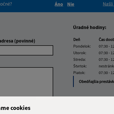
itočné?
Našli
Áno
Nie
Boli tieto informácie pre 
Boli tieto informáci
Úradné hodiny:
Deň
Čas doo
adresa (povinné)
Pondelok:
07:30 - 1
Utorok:
07:30 - 1
Streda:
07:30 - 1
Štvrtok:
nestránk
Piatok:
07:30 - 1
Obedňajšia prestáv
ame cookies
Google reCaptcha Response
Odoslať správu