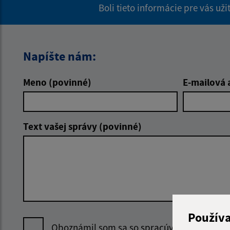
Boli tieto informácie pre vás už
Napíšte nám:
Meno (povinné)
E-mailová 
Text vašej správy (povinné)
Použív
Oboznámil som sa so
spracúvaním