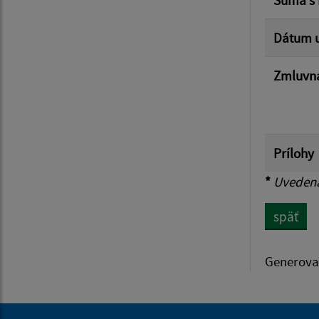
Dátum u
Zmluvná
Prílohy
*
Uvedená 
späť
Generova