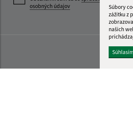
osobných údajov
Súbory co
zážitku z
zobrazova
našich we
prichádza
Súhlasí