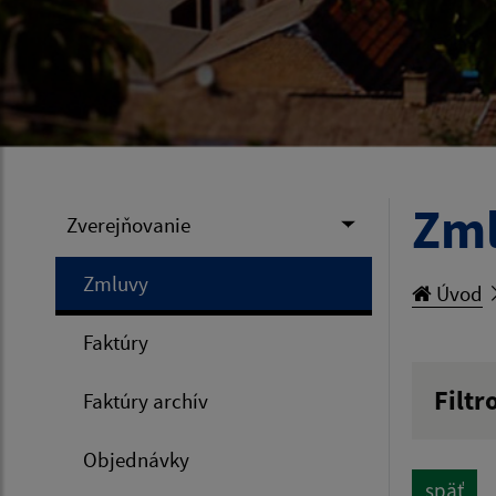
Zm
Zverejňovanie
Zmluvy
Úvod
Faktúry
Filtr
Faktúry archív
Hľadan
Objednávky
späť