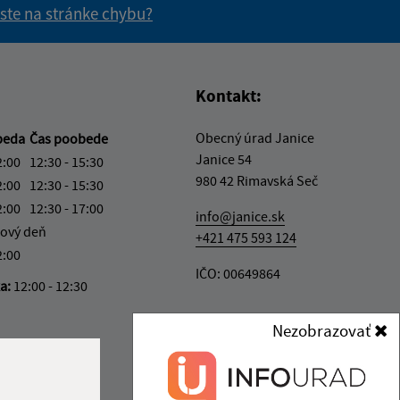
 ste na stránke chybu?
vás užitočné?
e pre vás užitočné?
Kontakt:
Obecný úrad Janice
beda
Čas poobede
Janice 54
2:00
12:30 - 15:30
980 42 Rimavská Seč
2:00
12:30 - 15:30
2:00
12:30 - 17:00
info@janice.sk
ový deň
+421 475 593 124
2:00
IČO: 00649864
ka:
12:00 - 12:30
Nezobrazovať