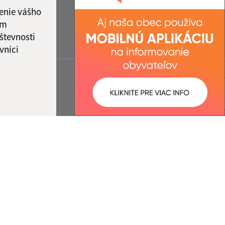
enie vášho
ám
števnosti
vníci