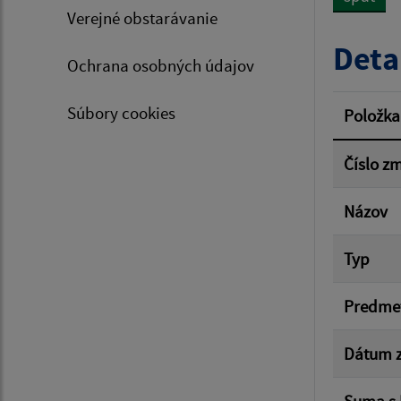
Verejné obstarávanie
Typ dá
Deta
Ochrana osobných údajov
Suma 
Súbory cookies
Položka
Číslo z
Filtr
Názov
Typ
Predme
Dátum z
Suma s