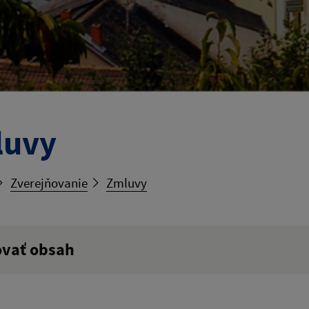
luvy
Zverejňovanie
Zmluvy
ovať obsah
ý výraz: