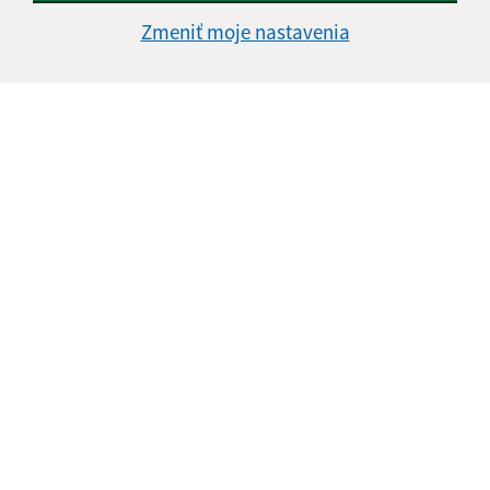
Zmeniť moje nastavenia
Informácie o stránke:
Vyhlásenie o prístupnosti
Autorské práva
Ochrana osobných údajov
Navigácia:
Vytlačiť aktuálnu stránku