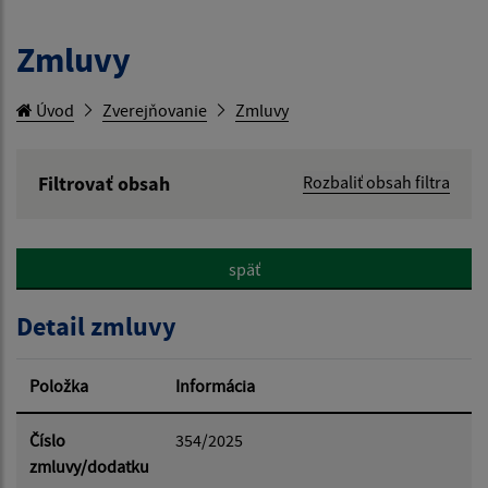
Zmluvy
Úvod
Zverejňovanie
Zmluvy
Filtrovať obsah
Rozbaliť obsah filtra
Hľadaný výraz:
späť
Hľadať v:
Detail zmluvy
Typ dátumu:
Položka
Informácia
Dátum od:
Číslo
354/2025
zmluvy/dodatku