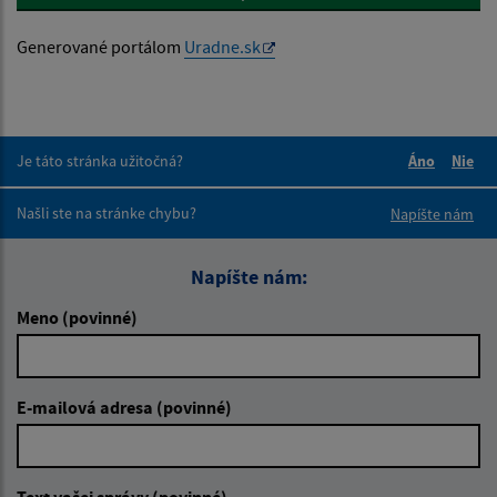
Generované portálom
Uradne.sk
Je táto stránka užitočná?
Áno
Nie
Boli tieto 
Boli 
Našli ste na stránke chybu?
Napíšte nám
Napíšte nám:
Meno (povinné)
E-mailová adresa (povinné)