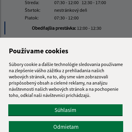
Streda:
07:30 - 12:00
12:30 - 17:00
Štvrtok:
nestránkový deň
Piatok:
07:30 - 12:00
Obedňajšia prestávka:
12:00 - 12:30
Kontakt:
Používame cookies
Obecný úrad Janice
Súbory cookie a ďalšie technológie sledovania používame
Janice 54
na zlepšenie vášho zážitku z prehliadania našich
980 42 Rimavská Seč
webových stránok, na to, aby sme vám zobrazovali
prispôsobený obsah a cielené reklamy, na analýzu
info@janice.sk
návštevnosti našich webových stránok a na pochopenie
+421 475 593 124
toho, odkiaľ naši návštevníci prichádzajú.
IČO: 00649864
Súhlasím
Odmietam