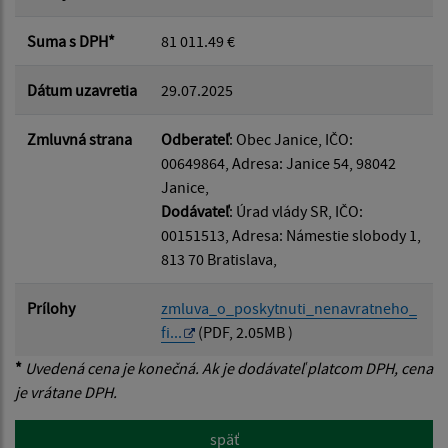
Suma s DPH*
81 011.49 €
Dátum uzavretia
29.07.2025
Zmluvná strana
Odberateľ
: Obec Janice, IČO:
00649864, Adresa: Janice 54, 98042
Janice,
Dodávateľ
: Úrad vlády SR, IČO:
00151513, Adresa: Námestie slobody 1,
813 70 Bratislava,
Prílohy
zmluva_o_poskytnuti_nenavratneho_
fi...
(PDF, 2.05MB )
*
Uvedená cena je konečná. Ak je dodávateľ platcom DPH, cena
je vrátane DPH.
späť