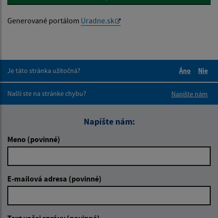
Generované portálom
Uradne.sk
Je táto stránka užitočná?
Áno
Nie
Boli tieto 
Boli 
Našli ste na stránke chybu?
Napíšte nám
Napíšte nám:
Meno (povinné)
E-mailová adresa (povinné)