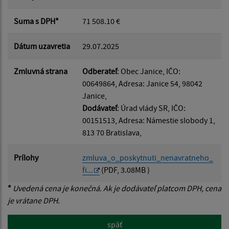
Suma s DPH*
71 508.10 €
Dátum uzavretia
29.07.2025
Zmluvná strana
Odberateľ
: Obec Janice, IČO:
00649864, Adresa: Janice 54, 98042
Janice,
Dodávateľ
: Úrad vlády SR, IČO:
00151513, Adresa: Námestie slobody 1,
813 70 Bratislava,
Prílohy
zmluva_o_poskytnuti_nenavratneho_
fi...
(PDF, 3.08MB )
*
Uvedená cena je konečná. Ak je dodávateľ platcom DPH, cena
je vrátane DPH.
späť