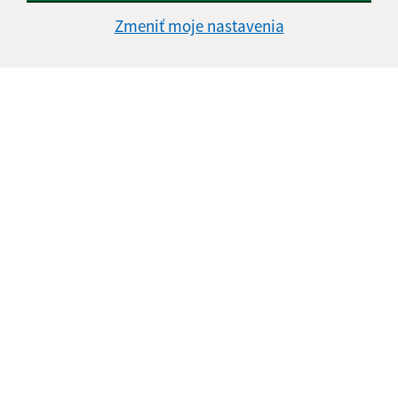
Zmeniť moje nastavenia
Informácie o stránke:
Vyhlásenie o prístupnosti
Autorské práva
Ochrana osobných údajov
Navigácia:
Vytlačiť aktuálnu stránku