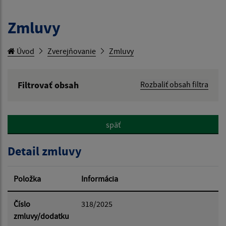
Zmluvy
Úvod
Zverejňovanie
Zmluvy
Filtrovať obsah
Rozbaliť obsah filtra
Hľadaný výraz:
späť
Hľadať v:
Detail zmluvy
Typ dátumu:
Položka
Informácia
Dátum od:
Číslo
318/2025
zmluvy/dodatku