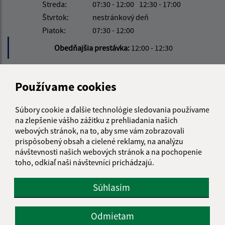
Streda:
07:30 - 12:00
12:30 - 17:00
Štvrtok:
nestránkový deň
Piatok:
07:30 - 12:00
Obedňajšia prestávka:
12:00 - 12:30
Kontakt:
Používame cookies
Obecný úrad Janice
Súbory cookie a ďalšie technológie sledovania používame
Janice 54
na zlepšenie vášho zážitku z prehliadania našich
980 42 Rimavská Seč
webových stránok, na to, aby sme vám zobrazovali
prispôsobený obsah a cielené reklamy, na analýzu
info@janice.sk
návštevnosti našich webových stránok a na pochopenie
+421 475 593 124
toho, odkiaľ naši návštevníci prichádzajú.
IČO: 00649864
Súhlasím
Odmietam