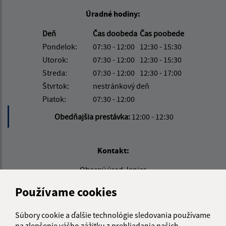
Úradné hodiny:
Deň
Čas doobeda
Čas poobede
Pondelok:
07:30 - 12:00
12:30 - 15:30
Utorok:
07:30 - 12:00
12:30 - 15:30
Streda:
07:30 - 12:00
12:30 - 17:00
Štvrtok:
nestránkový deň
Piatok:
07:30 - 12:00
Obedňajšia prestávka:
12:00 - 12:30
Kontakt:
Obecný úrad Janice
Janice 54
Používame cookies
980 42 Rimavská Seč
info@janice.sk
Súbory cookie a ďalšie technológie sledovania používame
na zlepšenie vášho zážitku z prehliadania našich