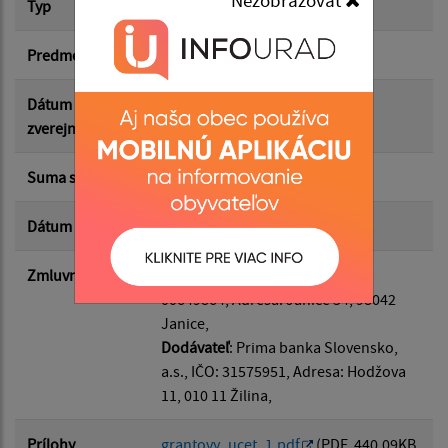
Typ
Hlavná zmluva
Suma od:
Predmet
Zmluva o grantovom účte
Suma do:
Dátum
27.11.2023
zverejnenia
Typ:
Suma s DPH*
0.00 €
Dátum uzavretia
24.11.2023
Filtrovať
Reset
Zmluvná strana
Odberateľ
: Obec Janice, IČO:
00649864, Adresa: Janice 54, 98042
Janice,
Dodávateľ
: Prima banka Slovensko,
a.s., IČO: 31575951, Adresa: Hodžova
11, 010 11 Žilina,
Prílohy
grantovy_ucet_1.pdf
(PDF, 440.09KB