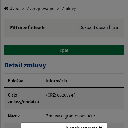
Úvod
Zverejňovanie
Zmluvy
Filtrovať obsah
Rozbaliť obsah filtra
Hľadaný výraz:
späť
Hľadať v:
Detail zmluvy
Typ dátumu:
Položka
Informácia
Dátum od:
Číslo
(CRZ: 8626974 )
zmluvy/dodatku
Dátum do:
Názov
Zmluva o grantovom účte
Nezobrazovať