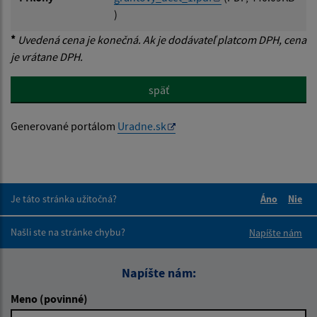
)
*
Uvedená cena je konečná. Ak je dodávateľ platcom DPH, cena
je vrátane DPH.
späť
Generované portálom
Uradne.sk
Je táto stránka užitočná?
Áno
Nie
Boli tieto 
Boli 
Našli ste na stránke chybu?
Napíšte nám
Napíšte nám:
Meno (povinné)