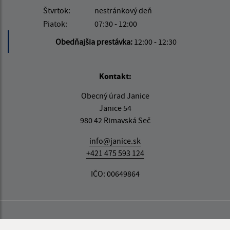
Štvrtok:
nestránkový deň
Piatok:
07:30 - 12:00
Obedňajšia prestávka:
12:00 - 12:30
Kontakt:
Obecný úrad Janice
Janice 54
980 42 Rimavská Seč
info@janice.sk
+421 475 593 124
IČO: 00649864