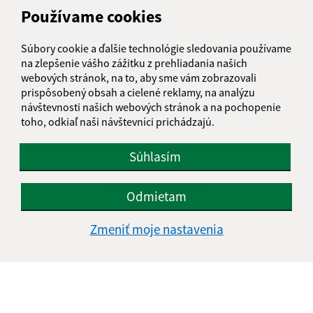
Používame cookies
Súbory cookie a ďalšie technológie sledovania používame
na zlepšenie vášho zážitku z prehliadania našich
webových stránok, na to, aby sme vám zobrazovali
prispôsobený obsah a cielené reklamy, na analýzu
návštevnosti našich webových stránok a na pochopenie
toho, odkiaľ naši návštevníci prichádzajú.
Súhlasím
Informácie o stránke:
Odmietam
Vyhlásenie o prístupnosti
Zmeniť moje nastavenia
Autorské práva
Ochrana osobných údajov
Navigácia:
Vytlačiť aktuálnu stránku