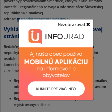
poverený presadzovaním Smernice, ktorým je Ministerstvo
investícií, regionálneho rozvoja a informatizácie Slovenskej
republiky na e-mailovej
adrese:
standard@vicepremier.gov.sk
Nezobrazovať
Vyhlásenie prevádzkovateľa webovej
stránky
Redakčný systém firmy webex.digital s.r.o. nevyužíva a
neposkytuje údaje návštevníkov z webového sídla tretím
osobám. Tak isto ich nepredá alebo neponúkne na iné
komerčné údaje.Osobné údaje návštevníkov webu sú
zaznamenávané v týchto prípadoch:
Registrácia úžívateľov za účelom odoberania infomailov,
odosielaných zo systému webex.digital, s.r.o. správcom
portálu.
Registrácia užívateľov za účelom prispievania do
registrovaných diskusií.