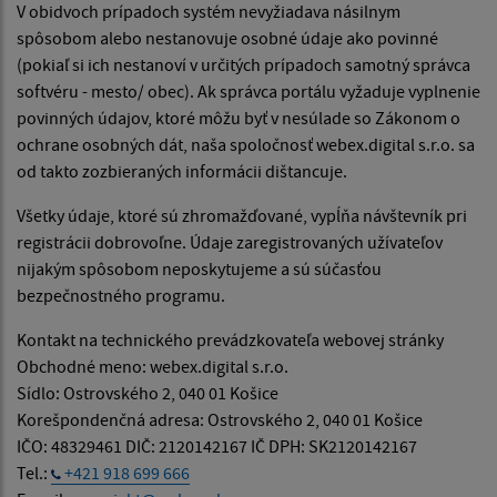
V obidvoch prípadoch systém nevyžiadava násilnym
spôsobom alebo nestanovuje osobné údaje ako povinné
(pokiaľ si ich nestanoví v určitých prípadoch samotný správca
softvéru - mesto/ obec). Ak správca portálu vyžaduje vyplnenie
povinných údajov, ktoré môžu byť v nesúlade so Zákonom o
ochrane osobných dát, naša spoločnosť webex.digital s.r.o. sa
od takto zozbieraných informácii dištancuje.
Všetky údaje, ktoré sú zhromažďované, vypĺňa návštevník pri
registrácii dobrovoľne. Údaje zaregistrovaných užívateľov
nijakým spôsobom neposkytujeme a sú súčasťou
bezpečnostného programu.
Kontakt na technického prevádzkovateľa webovej stránky
Obchodné meno: webex.digital s.r.o.
Sídlo: Ostrovského 2, 040 01 Košice
Korešpondenčná adresa: Ostrovského 2, 040 01 Košice
IČO: 48329461 DIČ: 2120142167 IČ DPH: SK2120142167
Tel.:
+421 918 699 666