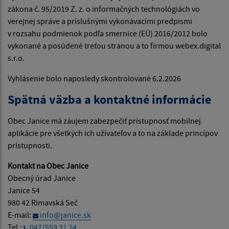
zákona č. 95/2019 Z. z. o informačných technológiách vo
verejnej správe a príslušnými vykonávacími predpismi
v rozsahu podmienok podľa smernice (EÚ) 2016/2012 bolo
vykonané a posúdené treťou stranou a to firmou webex.digital
s.r.o.
Vyhlásenie bolo naposledy skontrolované 6.2.2026
Spätná väzba a kontaktné informácie
Obec Janice má záujem zabezpečiť prístupnosť mobilnej
aplikácie pre všetkých ich užívateľov a to na základe princípov
prístupnosti.
Kontakt na Obec Janice
Obecný úrad Janice
Janice 54
980 42 Rimavská Seč
E-mail:
info@janice.sk
Tel.:
047/559 31 24