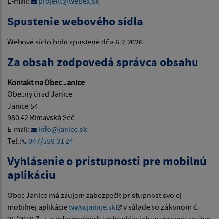
E-mail:
projekt@webex.sk
Spustenie webového sídla
Webové sídlo bolo spustené dňa 6.2.2026
Za obsah zodpovedá správca obsahu
Kontakt na Obec Janice
Obecný úrad Janice
Janice 54
980 42 Rimavská Seč
E-mail:
info@janice.sk
Tel.:
047/559 31 24
Vyhlásenie o prístupnosti pre mobilnú
aplikáciu
Obec Janice má záujem zabezpečiť prístupnosť svojej
mobilnej aplikácie
www.janice.sk
v súlade so zákonom č.
95/2019 Z. z. o informačných technológiách vo verejnej správe