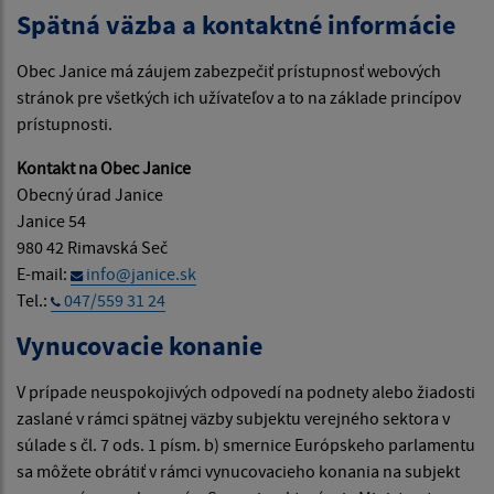
Spätná väzba a kontaktné informácie
Obec Janice má záujem zabezpečiť prístupnosť webových
stránok pre všetkých ich užívateľov a to na základe princípov
prístupnosti.
Kontakt na Obec Janice
Obecný úrad Janice
Janice 54
980 42 Rimavská Seč
E-mail:
info@janice.sk
Tel.:
047/559 31 24
Vynucovacie konanie
V prípade neuspokojivých odpovedí na podnety alebo žiadosti
zaslané v rámci spätnej väzby subjektu verejného sektora v
súlade s čl. 7 ods. 1 písm. b) smernice Európskeho parlamentu
sa môžete obrátiť v rámci vynucovacieho konania na subjekt