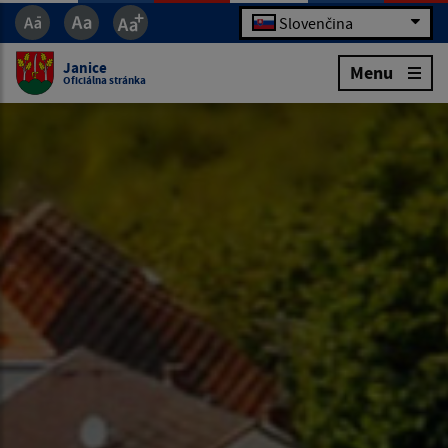
Slovenčina
Janice
Menu
Oficiálna stránka