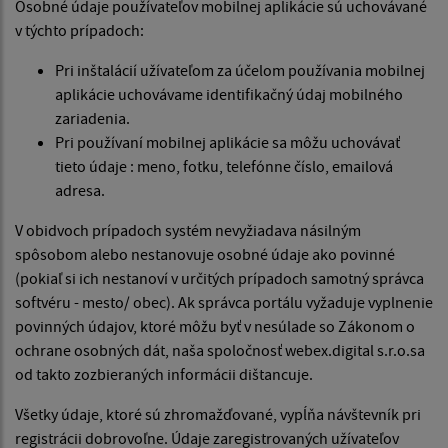
Osobné údaje používateľov mobilnej aplikácie sú uchovávané
v týchto prípadoch:
Pri inštalácií užívateľom za účelom používania mobilnej
aplikácie uchovávame identifikačný údaj mobilného
zariadenia.
Pri používaní mobilnej aplikácie sa môžu uchovávať
tieto údaje : meno, fotku, telefónne číslo, emailová
adresa.
V obidvoch prípadoch systém nevyžiadava násilným
spôsobom alebo nestanovuje osobné údaje ako povinné
(pokiaľ si ich nestanoví v určitých prípadoch samotný správca
softvéru - mesto/ obec). Ak správca portálu vyžaduje vyplnenie
povinných údajov, ktoré môžu byť v nesúlade so Zákonom o
ochrane osobných dát, naša spoločnosť webex.digital s.r.o.sa
od takto zozbieraných informácii dištancuje.
Všetky údaje, ktoré sú zhromažďované, vypĺňa návštevník pri
registrácii dobrovoľne. Údaje zaregistrovaných užívateľov