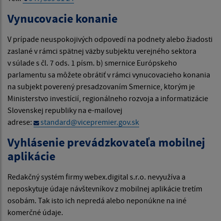
Vynucovacie konanie
V prípade neuspokojivých odpovedí na podnety alebo žiadosti
zaslané v rámci spätnej väzby subjektu verejného sektora
v súlade s čl. 7 ods. 1 písm. b) smernice Európskeho
parlamentu sa môžete obrátiť v rámci vynucovacieho konania
na subjekt poverený presadzovaním Smernice, ktorým je
Ministerstvo investícií, regionálneho rozvoja a informatizácie
Slovenskej republiky na e-mailovej
adrese:
standard@vicepremier.gov.sk
Vyhlásenie prevádzkovateľa mobilnej
aplikácie
Redakčný systém firmy webex.digital s.r.o. nevyužíva a
neposkytuje údaje návštevníkov z mobilnej aplikácie tretím
osobám. Tak isto ich nepredá alebo neponúkne na iné
komerčné údaje.