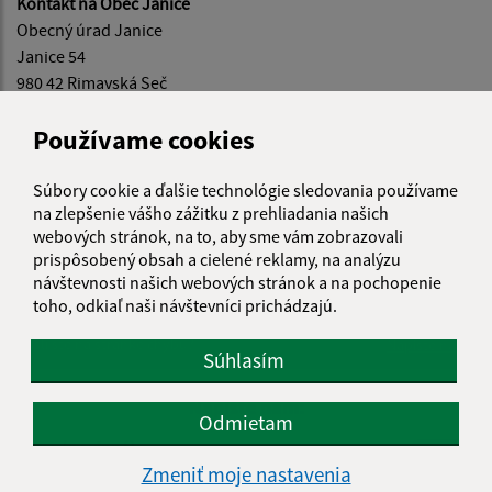
Kontakt na Obec Janice
Obecný úrad Janice
Janice 54
980 42 Rimavská Seč
E-mail:
info@janice.sk
Používame cookies
Tel.:
047/559 31 24
Súbory cookie a ďalšie technológie sledovania používame
na zlepšenie vášho zážitku z prehliadania našich
webových stránok, na to, aby sme vám zobrazovali
prispôsobený obsah a cielené reklamy, na analýzu
návštevnosti našich webových stránok a na pochopenie
Je táto stránka užitočná?
Áno
Nie
toho, odkiaľ naši návštevníci prichádzajú.
Boli tieto 
Boli 
Našli ste na stránke chybu?
Napíšte nám
Súhlasím
Napíšte nám:
Odmietam
Meno (povinné)
Zmeniť moje nastavenia