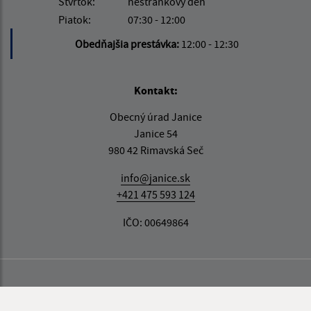
Štvrtok:
nestránkový deň
Piatok:
07:30 - 12:00
Obedňajšia prestávka:
12:00 - 12:30
Kontakt:
Obecný úrad Janice
Janice 54
980 42 Rimavská Seč
info@janice.sk
+421 475 593 124
IČO: 00649864