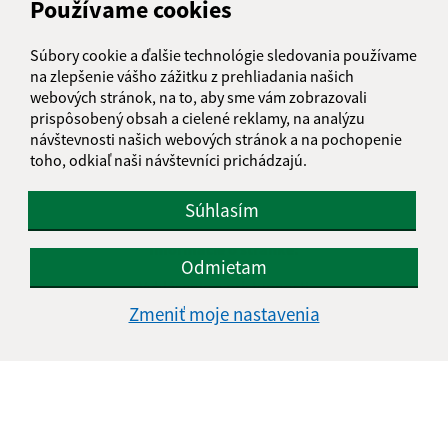
Používame cookies
Súbory cookie a ďalšie technológie sledovania používame
na zlepšenie vášho zážitku z prehliadania našich
webových stránok, na to, aby sme vám zobrazovali
prispôsobený obsah a cielené reklamy, na analýzu
návštevnosti našich webových stránok a na pochopenie
toho, odkiaľ naši návštevníci prichádzajú.
Súhlasím
Informácie o stránke:
Odmietam
Vyhlásenie o prístupnosti
Autorské práva
Zmeniť moje nastavenia
Ochrana osobných údajov
Navigácia:
Vytlačiť aktuálnu stránku
Mapa stránok