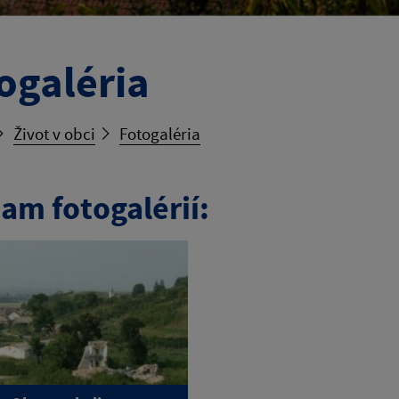
ogaléria
Život v obci
Fotogaléria
am fotogalérií: