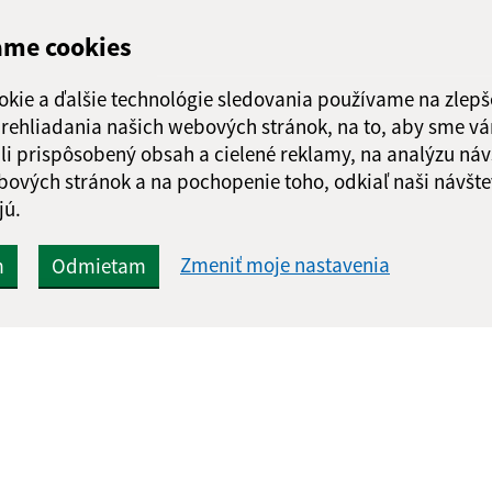
ame cookies
okie a ďalšie technológie sledovania používame na zlepš
 prehliadania našich webových stránok, na to, aby sme v
li prispôsobený obsah a cielené reklamy, na analýzu náv
bových stránok a na pochopenie toho, odkiaľ naši návšte
jú.
Zmeniť moje nastavenia
m
Odmietam
Rýchle odkazy:
Aktualiz