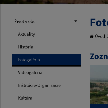
Fot
Život v obci
Aktuality
Úvod
História
Zozn
Fotogaléria
Videogaléria
Inštitúcie/Organizácie
Kultúra