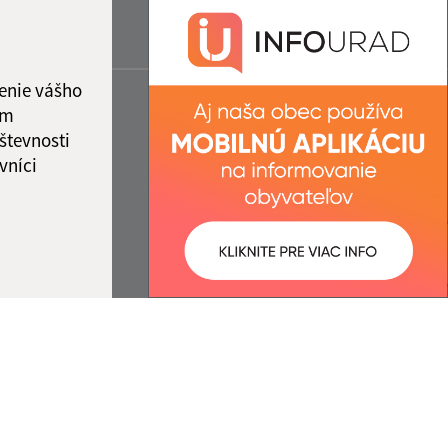
enie vášho
ám
števnosti
vníci
ované:
Správca obsahu: