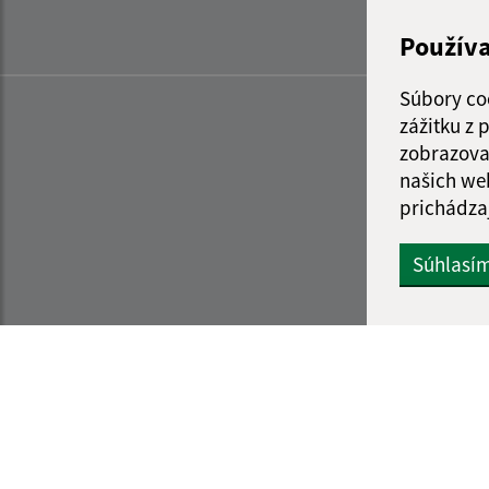
Použív
Súbory co
zážitku z
zobrazova
našich we
prichádza
Súhlasí
Informácie o stránke:
Navigácia: