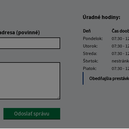
Úradné hodiny:
Deň
Čas doo
adresa (povinné)
Pondelok:
07:30 - 1
Utorok:
07:30 - 1
Streda:
07:30 - 1
Štvrtok:
nestránk
Piatok:
07:30 - 1
Obedňajšia prestáv
Google reCaptcha Response
Odoslať správu