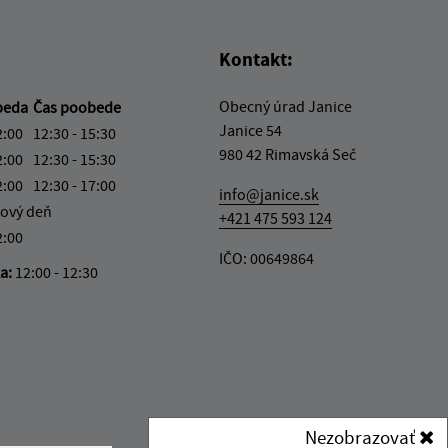
Kontakt:
Obecný úrad Janice
beda
Čas poobede
Janice 54
2:00
12:30 - 15:30
980 42 Rimavská Seč
2:00
12:30 - 15:30
2:00
12:30 - 17:00
info@janice.sk
ový deň
+421 475 593 124
2:00
IČO: 00649864
ka:
12:00 - 12:30
Nezobrazovať