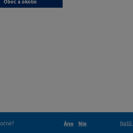
Obec a okolie
itočné?
Našli
Áno
Nie
Boli tieto informácie pre 
Boli tieto informáci