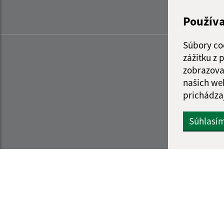
Použív
Súbory co
zážitku z
zobrazova
našich we
prichádza
Súhlasí
Informácie o stránke:
Navigácia: