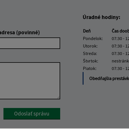
Úradné hodiny:
Deň
Čas doo
adresa (povinné)
Pondelok:
07:30 - 1
Utorok:
07:30 - 1
Streda:
07:30 - 1
Štvrtok:
nestránk
Piatok:
07:30 - 1
Obedňajšia prestáv
Google reCaptcha Response
Odoslať správu