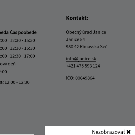
Kontakt:
Obecný úrad Janice
beda
Čas poobede
Janice 54
2:00
12:30 - 15:30
980 42 Rimavská Seč
2:00
12:30 - 15:30
2:00
12:30 - 17:00
info@janice.sk
ový deň
+421 475 593 124
2:00
IČO: 00649864
ka:
12:00 - 12:30
Nezobrazovať