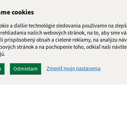
ame cookies
okie a ďalšie technológie sledovania používame na zlepš
 prehliadania našich webových stránok, na to, aby sme v
li prispôsobený obsah a cielené reklamy, na analýzu náv
bových stránok a na pochopenie toho, odkiaľ naši návšte
jú.
Zmeniť moje nastavenia
m
Odmietam
Rýchle odkazy:
Aktualiz