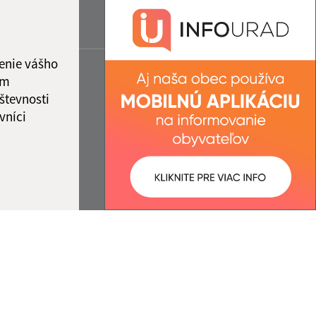
enie vášho
ám
števnosti
vníci
ované:
Správca obsahu: