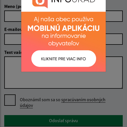
Meno (povinné)
E-mailová adresa (povinné)
Text vašej správy (povinné)
Oboznámil som sa so
spracúvaním osobných
údajov
Google reCaptcha Response
Odoslať správu