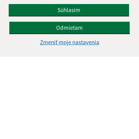
Informácie o stránke:
Súhlasím
Vyhlásenie o prístupnosti
Autorské práva
Odmietam
Ochrana osobných údajov
Zmeniť moje nastavenia
Navigácia:
Vytlačiť aktuálnu stránku
Mapa stránok
Cookies
Rýchle odkazy:
Naša obec
História
Fotogaléria
Školstvo
Aktualizované: