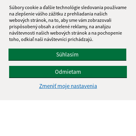
Súbory cookie a ďalšie technológie sledovania používame
na zlepšenie vášho zážitku z prehliadania našich
webových stránok, na to, aby sme vám zobrazovali
prispôsobený obsah a cielené reklamy, na analýzu
návštevnosti našich webových stránok a na pochopenie
toho, odkiaľ naši návštevníci prichádzajú.
Súhlasím
Informácie o stránke:
Odmietam
Vyhlásenie o prístupnosti
Autorské práva
Zmeniť moje nastavenia
Ochrana osobných údajov
Navigácia:
Vytlačiť aktuálnu stránku
Mapa stránok
Cookies