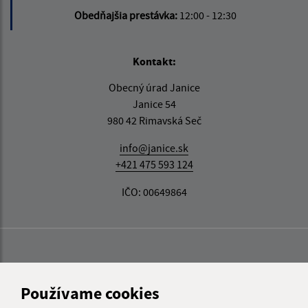
Obedňajšia prestávka:
12:00 - 12:30
Kontakt:
Obecný úrad Janice
Janice 54
980 42 Rimavská Seč
info@janice.sk
+421 475 593 124
IČO: 00649864
Používame cookies