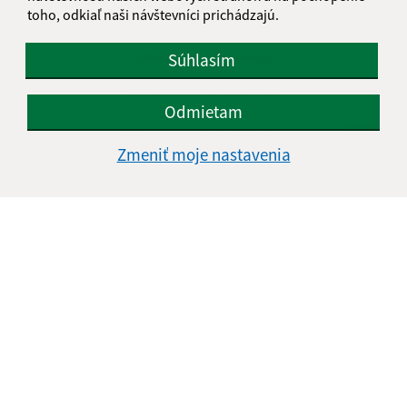
toho, odkiaľ naši návštevníci prichádzajú.
Informácie o stránke:
Súhlasím
Vyhlásenie o prístupnosti
Odmietam
Autorské práva
Ochrana osobných údajov
Zmeniť moje nastavenia
Navigácia:
Vytlačiť aktuálnu stránku
Mapa stránok
Cookies
Rýchle odkazy:
Naša obec
História
Fotogaléria
Školstvo