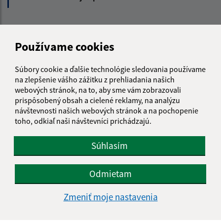
Kontakt:
Používame cookies
Obecný úrad Janice
Janice 54
Súbory cookie a ďalšie technológie sledovania používame
980 42 Rimavská Seč
na zlepšenie vášho zážitku z prehliadania našich
webových stránok, na to, aby sme vám zobrazovali
info@janice.sk
prispôsobený obsah a cielené reklamy, na analýzu
+421 475 593 124
návštevnosti našich webových stránok a na pochopenie
toho, odkiaľ naši návštevníci prichádzajú.
IČO: 00649864
Súhlasím
Odmietam
Zmeniť moje nastavenia