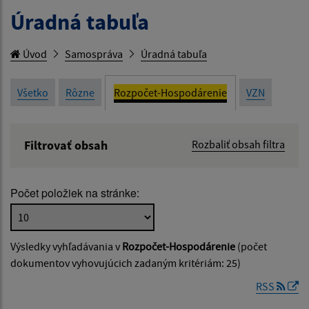
Úradná tabuľa
Úvod
Samospráva
Úradná tabuľa
Všetko
Rôzne
Rozpočet-Hospodárenie
VZN
Filtrovať obsah
Rozbaliť obsah filtra
Názov:
Počet položiek na stránke:
Popis:
Výsledky vyhľadávania v
Rozpočet-Hospodárenie
(počet
Dátum zverejnenia od:
dokumentov vyhovujúcich zadaným kritériám: 25)
RSS
Dátum zverejnenia do: