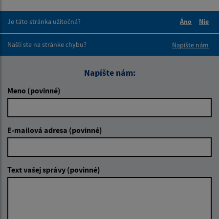
Je táto stránka užitočná?
Áno
Nie
Boli tieto 
Boli 
Našli ste na stránke chybu?
Napíšte nám
Napíšte nám:
Meno (povinné)
E-mailová adresa (povinné)
Text vašej správy (povinné)