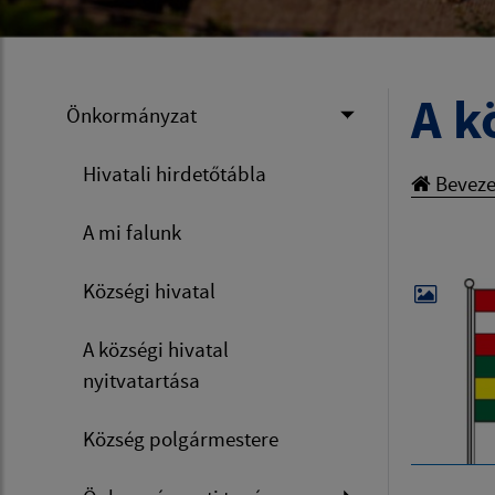
A k
Önkormányzat
Hivatali hirdetőtábla
Beveze
A mi falunk
Községi hivatal
A községi hivatal
nyitvatartása
Község polgármestere