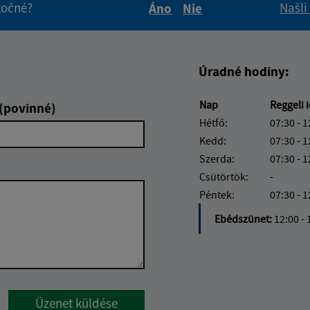
itočné?
Našli
Áno
Nie
Boli tieto informácie pre 
Boli tieto informáci
Úradné hodiny:
Nap
Reggeli 
 (povinné)
Hétfő:
07:30 - 1
Kedd:
07:30 - 1
Szerda:
07:30 - 1
Csütörtök:
-
Péntek:
07:30 - 1
Ebédszünet:
12:00 - 
Google reCaptcha Response
Üzenet küldése