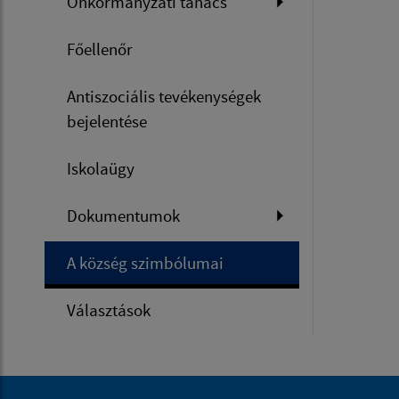
Önkormányzati tanács
Főellenőr
Antiszociális tevékenységek
bejelentése
Iskolaügy
Dokumentumok
A község szimbólumai
Választások