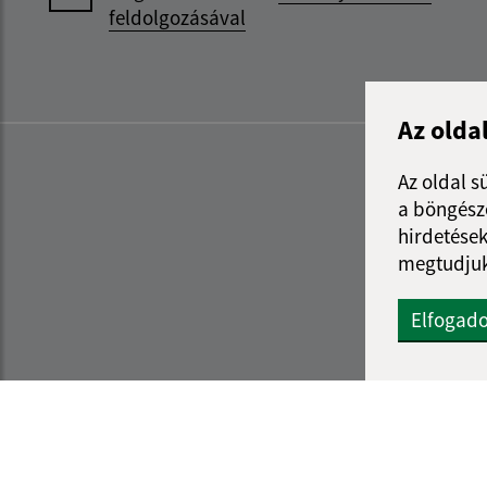
feldolgozásával
Az olda
Az oldal s
a böngészé
hirdetések
megtudjuk
Elfogad