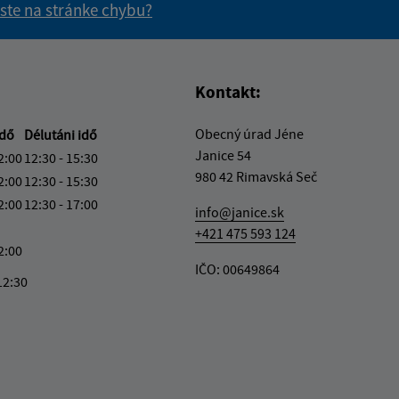
 ste na stránke chybu?
vás užitočné?
e pre vás užitočné?
Kontakt:
Obecný úrad Jéne
idő
Délutáni idő
Janice 54
2:00
12:30 - 15:30
980 42 Rimavská Seč
2:00
12:30 - 15:30
2:00
12:30 - 17:00
info@janice.sk
+421 475 593 124
2:00
IČO: 00649864
12:30