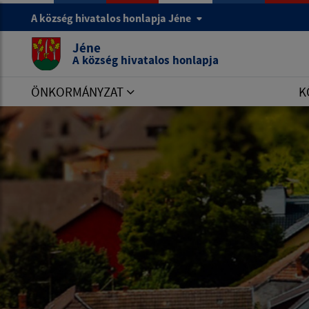
A község hivatalos honlapja Jéne
Jéne
A község hivatalos honlapja
ÖNKORMÁNYZAT
K