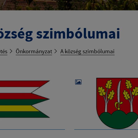
özség szimbólumai
tés
Önkormányzat
A község szimbólumai