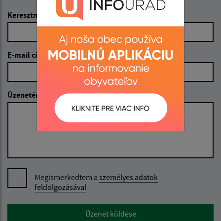
Keresztnév (povinné)
E-mail cím (povinné)
Üzenetének szövege (povinné)
Megismerkedtem a
személyes adatok
feldolgozásával
Google reCaptcha Response
Üzenet küldése