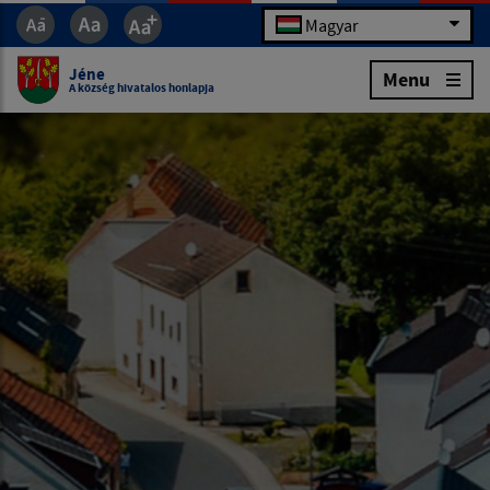
Magyar
Jéne
Menu
A község hivatalos honlapja