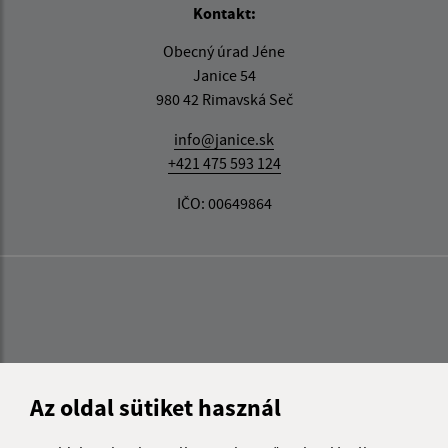
Kontakt:
Obecný úrad Jéne
Janice 54
980 42 Rimavská Seč
info@janice.sk
+421 475 593 124
IČO: 00649864
Az oldal sütiket használ