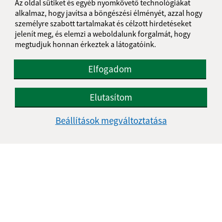
Az oldal sütiket és egyéb nyomkövető technológiákat
alkalmaz, hogy javítsa a böngészési élményét, azzal hogy
személyre szabott tartalmakat és célzott hirdetéseket
jelenít meg, és elemzi a weboldalunk forgalmát, hogy
megtudjuk honnan érkeztek a látogatóink.
Az oldalról:
Elfogadom
Hozzáférhetőségi nyilatkozat
Elutasítom
Szerzői jog
Személyes adatok védelme
Beállítások megváltoztatása
Navigáció:
Nyomtatás
Honlap térkép
Sütik
Gyors linkek:
A mi falunk
A település történelme