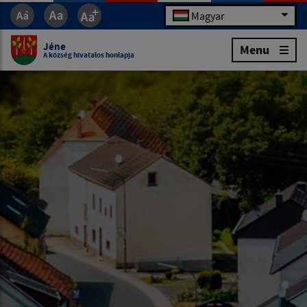
Magyar
Jéne
Menu
A község hivatalos honlapja