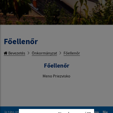
Főellenőr
Bevezetés
Önkormányzat
Főellenőr
Főellenőr
Meno Priezvisko
Je táto stránka užitočná?
Áno
Nie