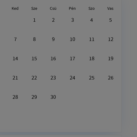
Ked
Sze
Csü
Pén
Szo
Vas
Augusztus9, 2026
1
2
3
4
5
Ezen a napon nincs semmi program
7
8
9
10
11
12
14
15
16
17
18
19
21
22
23
24
25
26
28
29
30