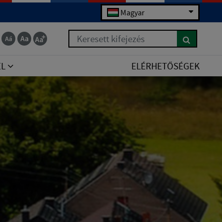
Magyar
Keresett kifejezés
EL
ELÉRHETŐSÉGEK