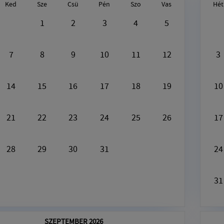
Ked
Sze
Csü
Pén
Szo
Vas
Hét
gusztus9, 2026
1
2
3
4
5
Ezen a napon nincs semmi program
7
8
9
10
11
12
3
14
15
16
17
18
19
10
21
22
23
24
25
26
17
28
29
30
31
24
31
SZEPTEMBER 2026