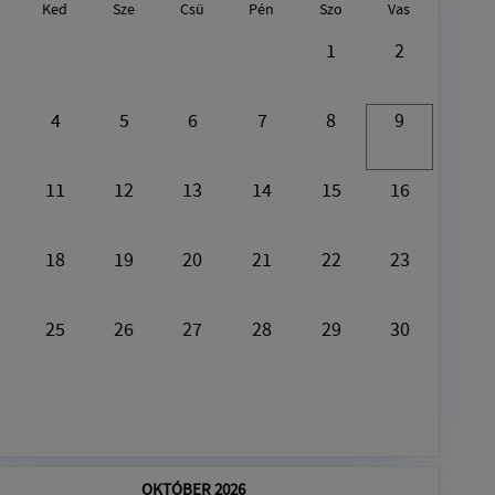
Ked
Sze
Csü
Pén
Szo
Vas
Augusztus9, 2026
1
2
Ezen a napon nincs semmi program
4
5
6
7
8
9
11
12
13
14
15
16
18
19
20
21
22
23
25
26
27
28
29
30
OKTÓBER 2026