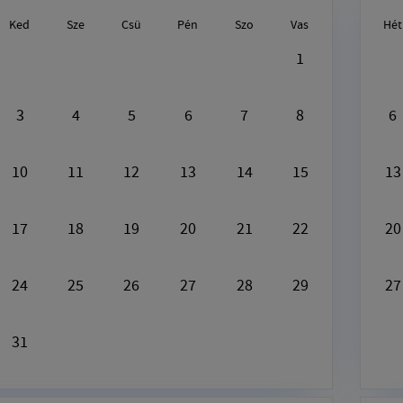
Ked
Sze
Csü
Pén
Szo
Vas
Hét
gusztus9, 2026
1
Ezen a napon nincs semmi program
3
4
5
6
7
8
6
10
11
12
13
14
15
13
17
18
19
20
21
22
20
24
25
26
27
28
29
27
31