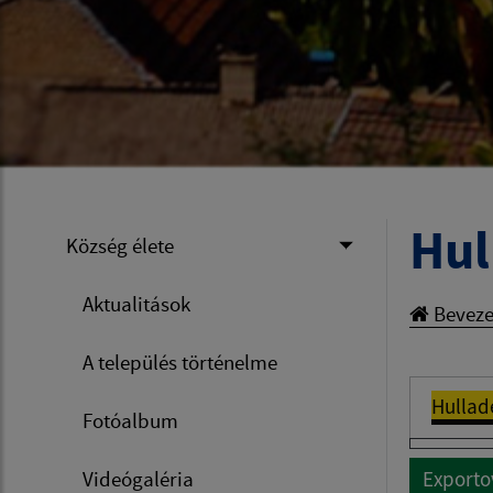
Hul
Község élete
Aktualitások
Beveze
A település történelme
Hullad
Fotóalbum
Videógaléria
Exporto