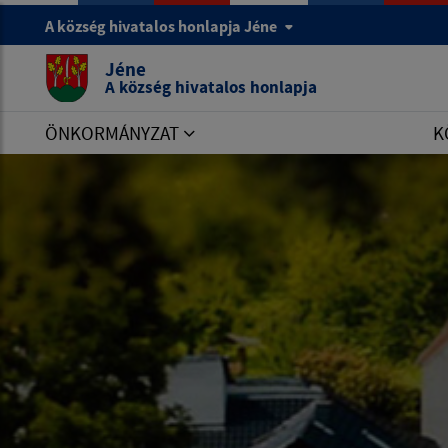
A község hivatalos honlapja Jéne
Jéne
A község hivatalos honlapja
ÖNKORMÁNYZAT
K