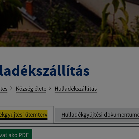
ladékszállítás
tés
Község élete
Hulladékszállítás
ékgyűjtési ütemterv
Hulladékgyűjtési dokumentum
vať ako PDF