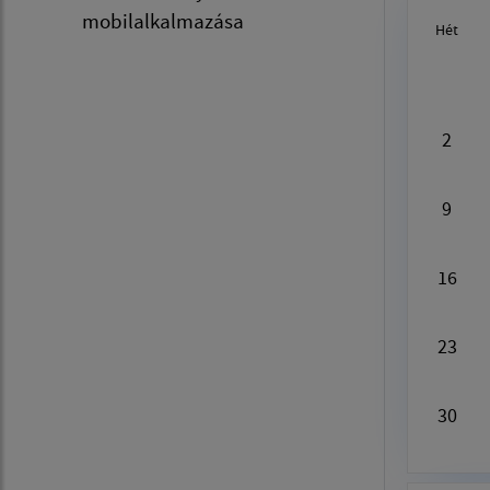
mobilalkalmazása
Hét
Au
2
9
16
23
30