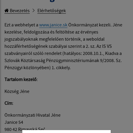
Bevezetés
Elérhetőségek
Ezt a webhelyet a
www.janice.sk
Önkormányzat kezeli. Jéne
kezelése, feldolgozása és feltöltése az érvényes
jogszabályoknak megfelelően történik, a weboldal
hozzáférhetőségének szabályai szerint a 2. sz. Az IS VS
szabványairól szóló rendelet (hatályos: 2008.10.1., Kiadva a
Szlovák Köztársaság Pénzügyminisztériumának 9/2008. Sz.
Pénzügyi közlönyében) 1. cikkely.
Tartalom kezelő
:
Község Jéne
Cím
:
Önkormányzati Hivatal Jéne
Janice 54
980 42 Rimavská Seč