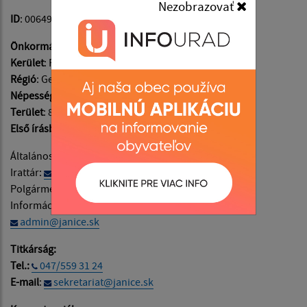
Nezobrazovať
ID
: 00649864
Önkormányzati régió
: Banskobystrický
Kerület
: Rimavská Sobota
Régió
: Gemer
Népesség
: 309
Terület
: 859 ha
Első írásbeli említés
: 1216
Általános információk:
info@janice.sk
Irattár:
podatelna@janice.sk
Polgármester:
starosta@janice.sk
Információ a weboldal kitöltésével kapcsolatban:
admin@janice.sk
Titkárság:
Tel.:
047/559 31 24
E-mail
:
sekretariat@janice.sk