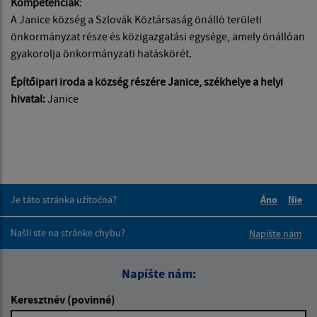
Kompetenciák
:
A Janice község a Szlovák Köztársaság önálló területi
önkormányzat része és közigazgatási egysége, amely önállóan
gyakorolja önkormányzati hatáskörét.
Építőipari iroda a község részére Janice, székhelye a helyi
hivatal:
Janice
Je táto stránka užitočná?
Áno
Nie
Boli tieto 
Boli 
Našli ste na stránke chybu?
Napíšte nám
Napíšte nám:
Keresztnév (povinné)