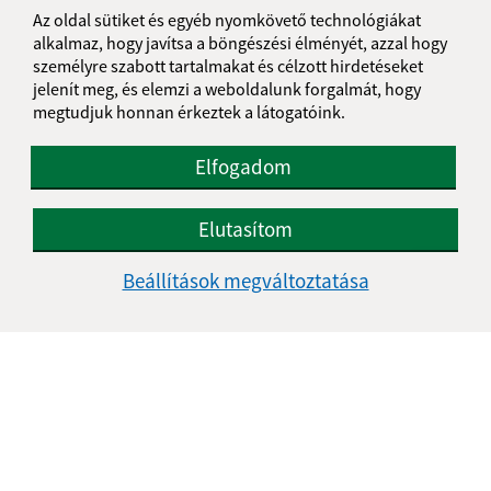
+421 475 593 124
Az oldal sütiket és egyéb nyomkövető technológiákat
alkalmaz, hogy javítsa a böngészési élményét, azzal hogy
IČO: 00649864
személyre szabott tartalmakat és célzott hirdetéseket
jelenít meg, és elemzi a weboldalunk forgalmát, hogy
megtudjuk honnan érkeztek a látogatóink.
Elfogadom
Elutasítom
Beállítások megváltoztatása
Az oldalról: