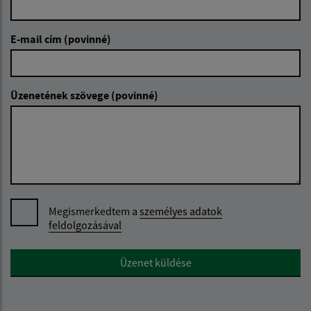
E-mail cím (povinné)
Üzenetének szövege (povinné)
Megismerkedtem a
személyes adatok
feldolgozásával
Google reCaptcha Response
Üzenet küldése