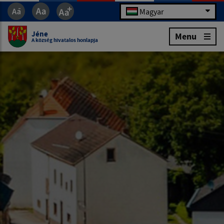
Magyar
Jéne
Menu
A község hivatalos honlapja