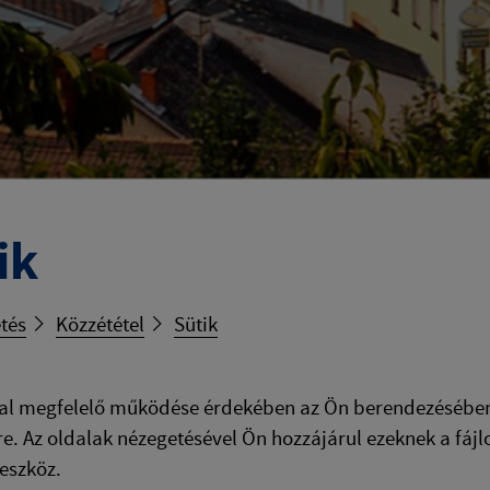
ik
tés
Közzététel
Sütik
l megfelelő működése érdekében az Ön berendezésében k
e. Az oldalak nézegetésével Ön hozzájárul ezeknek a fáj
 eszköz.