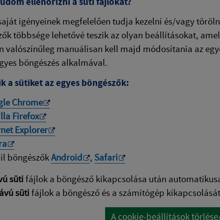
dom ellenőrizni a süti fájlokat?
 saját igényeinek megfelelően tudja kezelni és/vagy töröln
ők többsége lehetővé teszik az olyan beállításokat, am
n valószínűleg manuálisan kell majd módosítania az egye
gyes böngészés alkalmával.
ik a sütiket az egyes böngészők:
gle Chrome
lla Firefox
rnet Explorer
ra
il böngészők
Android
,
Safari
vú süti
fájlok a böngésző kikapcsolása után automatikus
ávú süti
fájlok a böngésző és a számítógép kikapcsolásá
A cookie-beállítások törlés