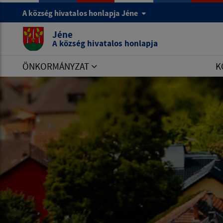
A község hivatalos honlapja Jéne
Jéne
A község hivatalos honlapja
ÖNKORMÁNYZAT
K