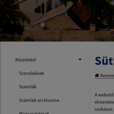
Süt
Közzététel
Szerződések
Beveze
Számlák
A webolda
Számlák archívuma
elmentésr
szokásos
Megrendelések