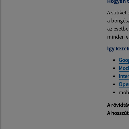
Hogyan tu
A sütiket
a böngész
az esetbe
minden e
Így kezel
Goo
Mozi
Inte
Ope
mob
A rövidtá
A hosszút