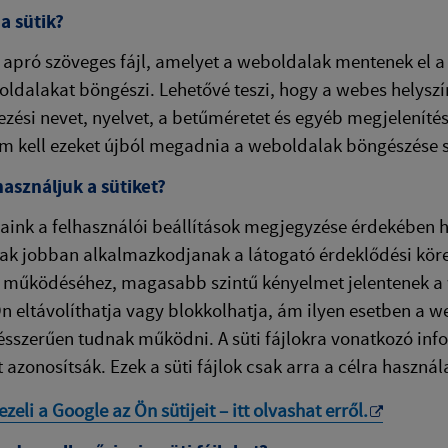
a sütik?
y apró szöveges fájl, amelyet a weboldalak mentenek el
ldalakat böngészi. Lehetővé teszi, hogy a webes helyszín
ezési nevet, nyelvet, a betűméretet és egyéb megjelenítés
m kell ezeket újból megadnia a weboldalak böngészése
asználjuk a sütiket?
ink a felhasználói beállítások megjegyzése érdekében hasz
k jobban alkalmazkodjanak a látogató érdeklődési körei
működéséhez, magasabb szintű kényelmet jelentenek a w
Ön eltávolíthatja vagy blokkolhatja, ám ilyen esetben a 
ésszerűen tudnak működni. A süti fájlokra vonatkozó in
 azonosítsák. Ezek a süti fájlok csak arra a célra használ
eli a Google az Ön sütijeit – itt olvashat erről.