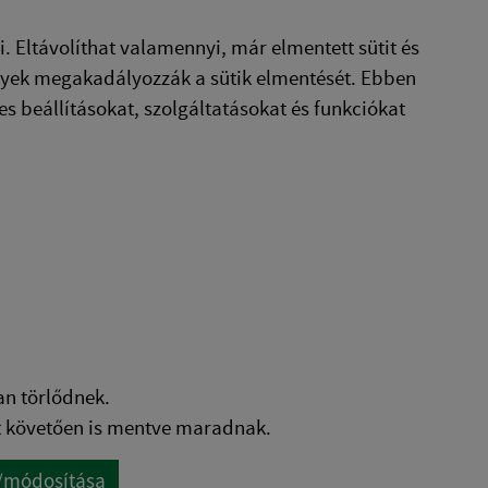
i. Eltávolíthat valamennyi, már elmentett sütit és
elyek megakadályozzák a sütik elmentését. Ebben
s beállításokat, szolgáltatásokat és funkciókat
an törlődnek.
t követően is mentve maradnak.
e/módosítása