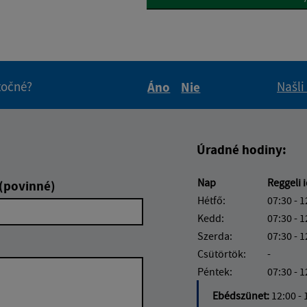
itočné?
Našli
Áno
Nie
Boli tieto informácie pre 
Boli tieto informáci
Úradné hodiny:
Nap
Reggeli 
 (povinné)
Hétfő:
07:30 - 1
Kedd:
07:30 - 1
Szerda:
07:30 - 1
Csütörtök:
-
Péntek:
07:30 - 1
Ebédszünet:
12:00 - 