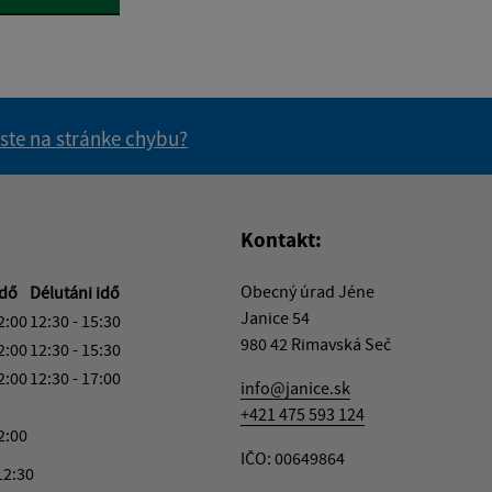
 ste na stránke chybu?
vás užitočné?
e pre vás užitočné?
Kontakt:
Obecný úrad Jéne
idő
Délutáni idő
Janice 54
2:00
12:30 - 15:30
980 42 Rimavská Seč
2:00
12:30 - 15:30
2:00
12:30 - 17:00
info@janice.sk
+421 475 593 124
2:00
IČO: 00649864
12:30