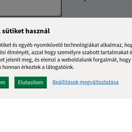
Google reCaptcha Response
l sütiket használ
Üzenet küldése
ütiket és egyéb nyomkövető technológiákat alkalmaz, hog
si élményét, azzal hogy személyre szabott tartalmakat é
et jelenít meg, és elemzi a weboldalunk forgalmát, hogy
 honnan érkeztek a látogatóink.
Beállítások megváltoztatása
om
Elutasítom