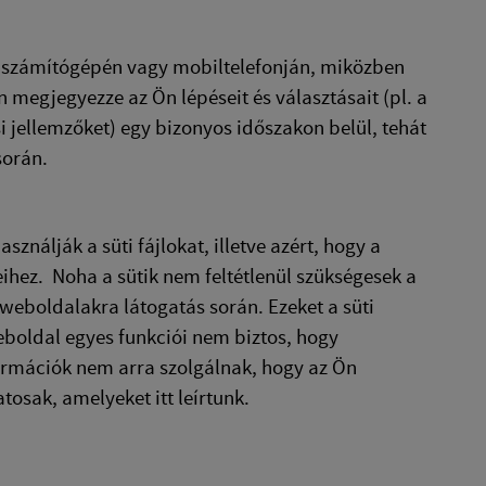
 a számítógépén vagy mobiltelefonján, miközben
 megjegyezze az Ön lépéseit és választásait (pl. a
i jellemzőket) egy bizonyos időszakon belül, tehát
 során.
nálják a süti fájlokat, illetve azért, hogy a
hez. Noha a sütik nem feltétlenül szükségesek a
eboldalakra látogatás során. Ezeket a süti
weboldal egyes funkciói nem biztos, hogy
formációk nem arra szolgálnak, hogy az Ön
atosak, amelyeket itt leírtunk.