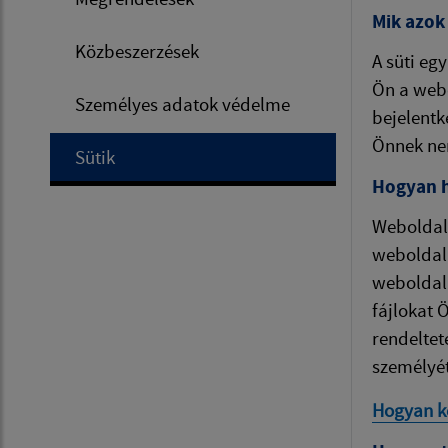
Mik azok 
Közbeszerzések
A süti eg
Ön a webo
Személyes adatok védelme
bejelentk
Önnek ne
Sütik
Hogyan h
Weboldala
weboldala
weboldal 
fájlokat 
rendeltet
személyét
Hogyan kez