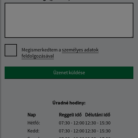
Megismerkedtem a
személyes adatok
feldolgozásával
Google reCaptcha Response
Üzenet küldése
Úradné hodiny:
Nap
Reggeli idő
Délutáni idő
Hétfő:
07:30 - 12:00
12:30 - 15:30
Kedd:
07:30 - 12:00
12:30 - 15:30