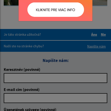
Je táto stránka užitočná?
Áno
Nie
Boli tieto 
Boli 
Našli ste na stránke chybu?
Napíšte nám
Napíšte nám:
Keresztnév (povinné)
E-mail cím (povinné)
Üzenetének szövege (povinné)