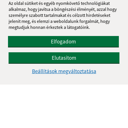
Az oldal sütiket és egyéb nyomkövető technológiákat
alkalmaz, hogy javítsa a böngészési élményét, azzal hogy
személyre szabott tartalmakat és célzott hirdetéseket
jelenít meg, és elemzi a weboldalunk forgalmát, hogy
megtudjuk honnan érkeztek a látogatóink.
Elfogadom
Elutasítom
Beállítások megváltoztatása
Az oldalról:
Hozzáférhetőségi nyilatkozat
Szerzői jog
Személyes adatok védelme
Navigáció:
Nyomtatás