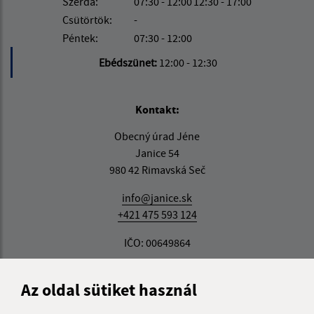
Szerda:
07:30 - 12:00
12:30 - 17:00
Csütörtök:
-
Péntek:
07:30 - 12:00
Ebédszünet:
12:00 - 12:30
Kontakt:
Obecný úrad Jéne
Janice 54
980 42 Rimavská Seč
info@janice.sk
+421 475 593 124
IČO: 00649864
Az oldal sütiket használ