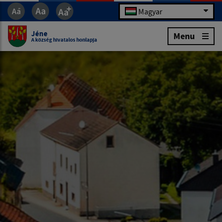
Magyar
Jéne
Menu
A község hivatalos honlapja