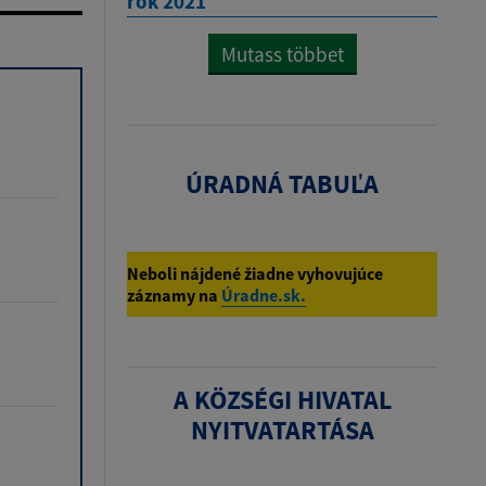
rok 2021
Mutass többet
ÚRADNÁ TABUĽA
Neboli nájdené žiadne vyhovujúce
záznamy na
Úradne.sk.
A KÖZSÉGI HIVATAL
NYITVATARTÁSA