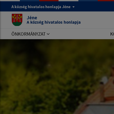
A község hivatalos honlapja Jéne
Jéne
A község hivatalos honlapja
ÖNKORMÁNYZAT
K