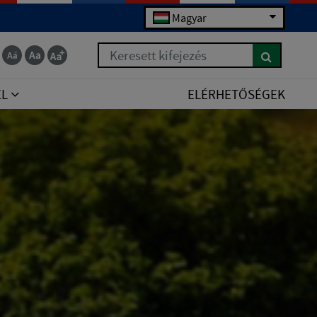
Magyar
Keresett kifejezés
EL
ELÉRHETŐSÉGEK