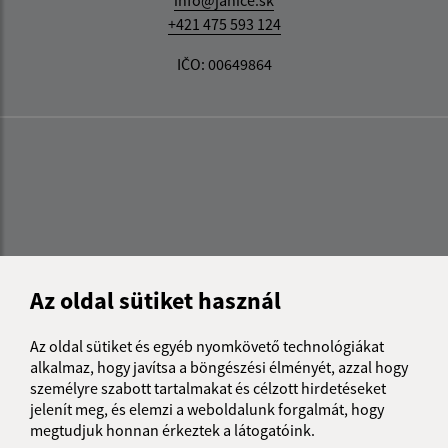
info@janice.sk
+421 475 593 124
IČO: 00649864
Az oldal sütiket használ
Az oldal sütiket és egyéb nyomkövető technológiákat
alkalmaz, hogy javítsa a böngészési élményét, azzal hogy
személyre szabott tartalmakat és célzott hirdetéseket
jelenít meg, és elemzi a weboldalunk forgalmát, hogy
megtudjuk honnan érkeztek a látogatóink.
Az oldalról: