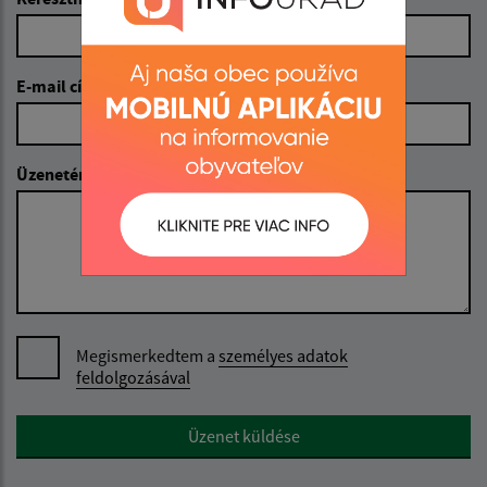
E-mail cím (povinné)
Üzenetének szövege (povinné)
Megismerkedtem a
személyes adatok
feldolgozásával
Google reCaptcha Response
Üzenet küldése