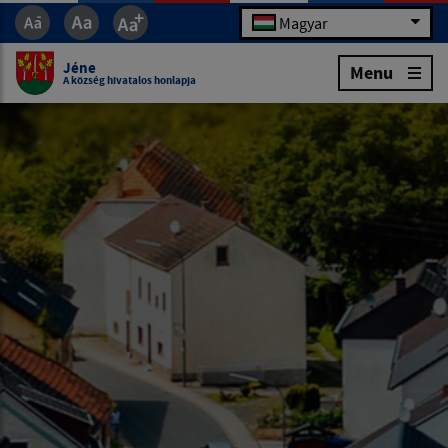
Magyar
Jéne
Menu
A község hivatalos honlapja