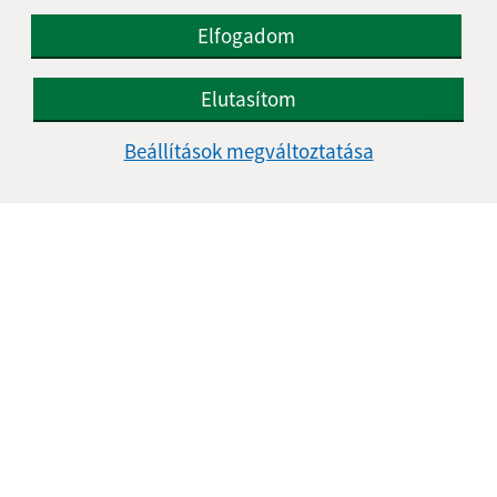
Elfogadom
Hozzáférhetőségi nyilatkozat
Szerzői jog
Személyes adatok védelme
Elutasítom
Navigáció:
Beállítások megváltoztatása
Nyomtatás
Honlap térkép
Sütik
Gyors linkek:
A mi falunk
A település történelme
Fotóalbum
Iskolaügy
Frissített:
17.06.2026 16:10 óra.