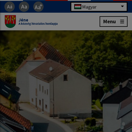
Magyar
Jéne
Menu
A község hivatalos honlapja