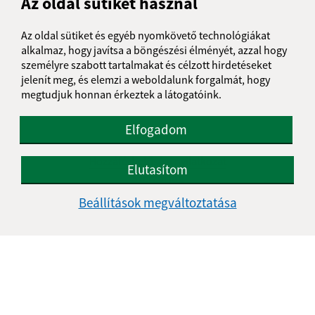
Az oldal sütiket használ
Az oldal sütiket és egyéb nyomkövető technológiákat
alkalmaz, hogy javítsa a böngészési élményét, azzal hogy
személyre szabott tartalmakat és célzott hirdetéseket
jelenít meg, és elemzi a weboldalunk forgalmát, hogy
megtudjuk honnan érkeztek a látogatóink.
Elfogadom
Az oldalról:
Hozzáférhetőségi nyilatkozat
Elutasítom
Szerzői jog
Személyes adatok védelme
Beállítások megváltoztatása
Navigáció:
Nyomtatás
Honlap térkép
Sütik
Gyors linkek: