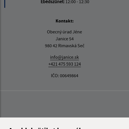
Ebédszünet:
12:00 - 12:30
Kontakt:
Obecný úrad Jéne
Janice 54
980 42 Rimavská Seč
info@janice.sk
+421 475 593 124
IČO: 00649864