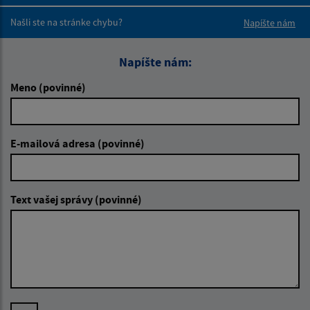
Boli tieto 
Boli 
Našli ste na stránke chybu?
Napíšte nám
Napíšte nám:
Meno (povinné)
E-mailová adresa (povinné)
Text vašej správy (povinné)