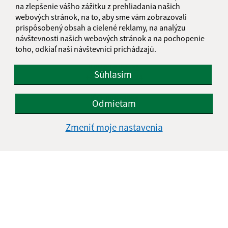
Kontakt:
na zlepšenie vášho zážitku z prehliadania našich
webových stránok, na to, aby sme vám zobrazovali
Obecný úrad Janice
prispôsobený obsah a cielené reklamy, na analýzu
Janice 54
návštevnosti našich webových stránok a na pochopenie
980 42 Rimavská Seč
toho, odkiaľ naši návštevníci prichádzajú.
info@janice.sk
Súhlasím
+421 475 593 124
IČO: 00649864
Odmietam
Zmeniť moje nastavenia