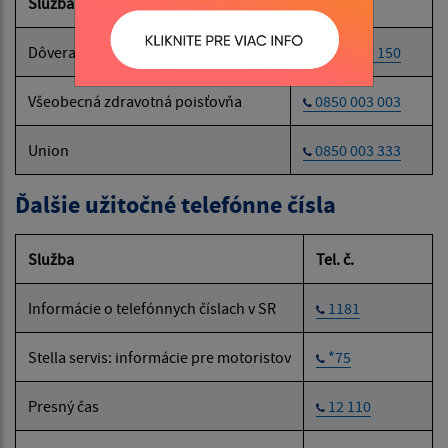
Služba
Tel. č.
Dôvera
0800 150 150
Všeobecná zdravotná poisťovňa
0850 003 003
Union
0850 003 333
Ďalšie užitočné telefónne čísla
Služba
Tel. č.
Informácie o telefónnych číslach v SR
1181
Stella servis: informácie pre motoristov
*75
Presný čas
12 110