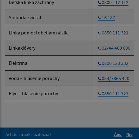
Detská linka záchrany
0800 112 112
Sloboda zvierat
16 187
Linka pomoci obetiam násila
0850 111 321
Linka dôvery
02/44 460 606
Elektrina
0800 123 332
Voda – hlásenie poruchy
054/7865 420
Plyn – hlásenie poruchy
0850 111 727
Je táto stránka užitočná?
Áno
Nie