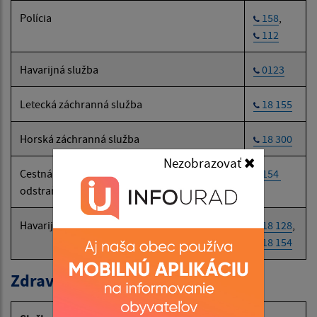
Polícia
158
,
112
Havarijná služba
0123
Letecká záchranná služba
18 155
Horská záchranná služba
18 300
Nezobrazovať
Cestná záchranná služba (SČK):
154
odstraňovanie následkov dopravných nehôd
Havarijná a núdzová služba pre motoristov
18 128
,
18 154
Zdravotné poisťovne