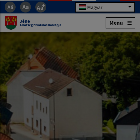
Magyar
Jéne
Menu
A község hivatalos honlapja