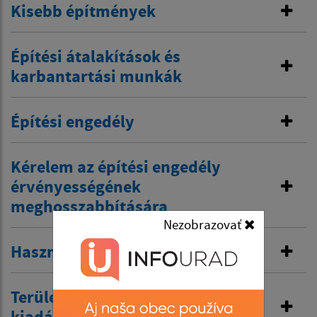
Kisebb építmények
Építési átalakítások és
karbantartási munkák
Építési engedély
Kérelem az építési engedély
érvényességének
meghosszabbítására
Nezobrazovať
Használatbevételi engedély
Területrendezési határozat
kiadására irányuló javaslat