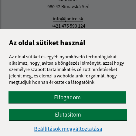
980 42 Rimavská Seč
info@janice.sk
+421 475 593 124
IČO: 00649864
Az oldal sütiket használ
Az oldal sütiket és egyéb nyomkövető technológiákat
alkalmaz, hogy javítsa a böngészési élményét, azzal hogy
személyre szabott tartalmakat és célzott hirdetéseket
jelenít meg, és elemzi a weboldalunk forgalmát, hogy
megtudjuk honnan érkeztek a látogatóink.
Elfogadom
Elutasítom
Beállítások megváltoztatása