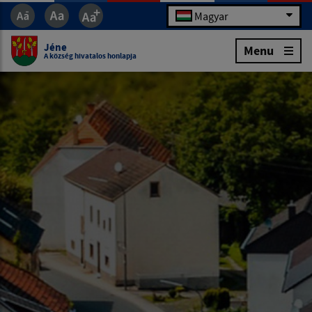
Magyar
Jéne
Menu
A község hivatalos honlapja