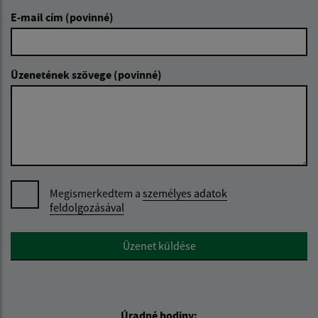
E-mail cím (povinné)
Üzenetének szövege (povinné)
Megismerkedtem a
személyes adatok
feldolgozásával
Google reCaptcha Response
Üzenet küldése
Úradné hodiny: