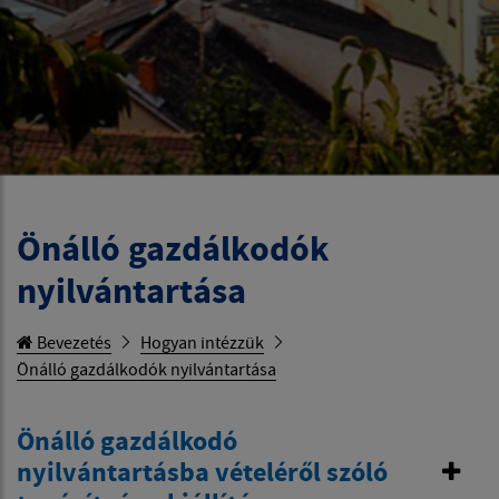
Önálló gazdálkodók
nyilvántartása
Bevezetés
Hogyan intézzük
Önálló gazdálkodók nyilvántartása
Önálló gazdálkodó
nyilvántartásba vételéről szóló