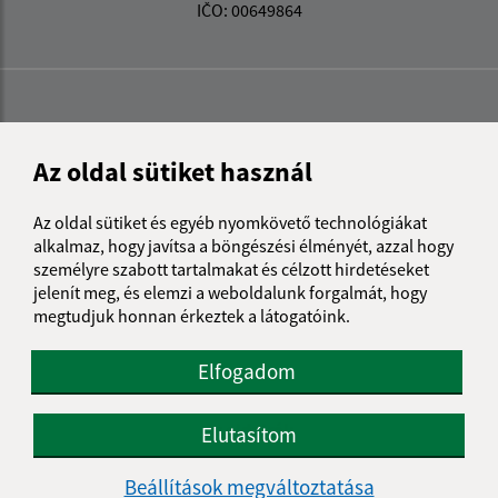
IČO: 00649864
Az oldal sütiket használ
Az oldal sütiket és egyéb nyomkövető technológiákat
alkalmaz, hogy javítsa a böngészési élményét, azzal hogy
személyre szabott tartalmakat és célzott hirdetéseket
jelenít meg, és elemzi a weboldalunk forgalmát, hogy
megtudjuk honnan érkeztek a látogatóink.
Elfogadom
Az oldalról:
Elutasítom
Hozzáférhetőségi nyilatkozat
Beállítások megváltoztatása
Szerzői jog