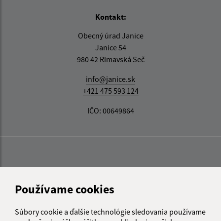
Kontakt:
Obecný úrad Janice
Janice 54
980 42 Rimavská Seč
info@janice.sk
+421 475 593 124
IČO: 00649864
Používame cookies
Súbory cookie a ďalšie technológie sledovania používame