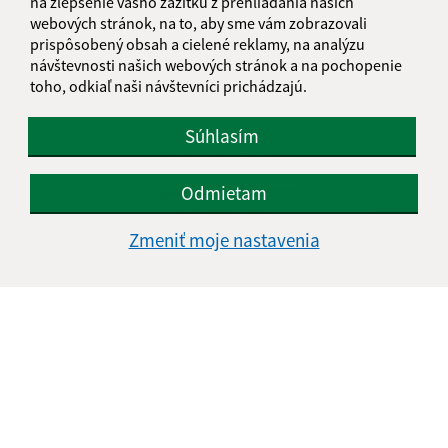
na zlepšenie vášho zážitku z prehliadania našich
webových stránok, na to, aby sme vám zobrazovali
prispôsobený obsah a cielené reklamy, na analýzu
návštevnosti našich webových stránok a na pochopenie
toho, odkiaľ naši návštevníci prichádzajú.
Súhlasím
Informácie o stránke:
Vyhlásenie o prístupnosti
Odmietam
Autorské práva
Zmeniť moje nastavenia
Ochrana osobných údajov
Navigácia:
Vytlačiť aktuálnu stránku
Mapa stránok
Cookies
Rýchle odkazy:
Naša obec